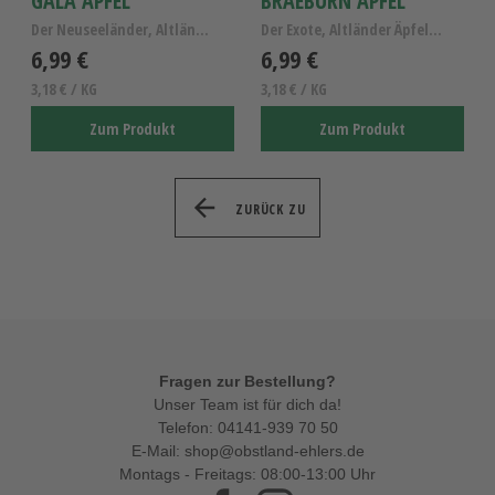
GALA APFEL
BRAEBURN APFEL
Der Neuseeländer, Altländer Äpfel Gala
Der Exote, Altländer Äpfel Kl.I
6,99 €
6,99 €
3,18 € / KG
3,18 € / KG
Zum Produkt
Zum Produkt
ZURÜCK ZU
Fragen zur Bestellung?
Unser Team ist für dich da!
Telefon:
04141-939 70 50
E-Mail:
shop@obstland-ehlers.de
Montags - Freitags: 08:00-13:00 Uhr