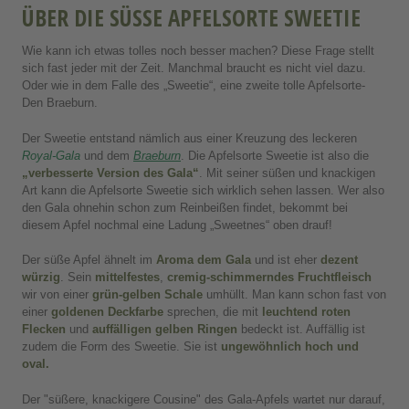
ÜBER DIE SÜSSE APFELSORTE SWEETIE
Wie kann ich etwas tolles noch besser machen? Diese Frage stellt
sich fast jeder mit der Zeit. Manchmal braucht es nicht viel dazu.
Oder wie in dem Falle des „Sweetie“, eine zweite tolle Apfelsorte-
Den Braeburn.
Der Sweetie entstand nämlich aus einer Kreuzung des leckeren
Royal-Gala
und dem
Braeburn
. Die Apfelsorte Sweetie ist also die
„verbesserte Version des Gala“
. Mit seiner süßen und knackigen
Art kann die Apfelsorte Sweetie sich wirklich sehen lassen. Wer also
den Gala ohnehin schon zum Reinbeißen findet, bekommt bei
diesem Apfel nochmal eine Ladung „Sweetnes“ oben drauf!
Der süße Apfel ähnelt im
Aroma dem Gala
und ist eher
dezent
würzig
. Sein
mittelfestes
,
cremig-schimmerndes Fruchtfleisch
wir von einer
grün-gelben Schale
umhüllt. Man kann schon fast von
einer
goldenen Deckfarbe
sprechen, die mit
leuchtend roten
Flecken
und
auffälligen gelben Ringen
bedeckt ist. Auffällig ist
zudem die Form des Sweetie. Sie ist
ungewöhnlich hoch und
oval.
Der "süßere, knackigere Cousine" des Gala-Apfels wartet nur darauf,