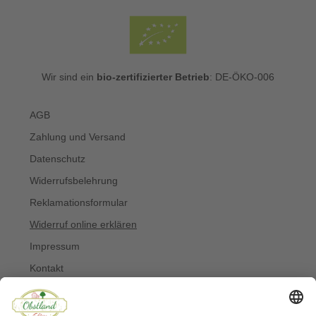
Wir sind ein
bio-zertifizierter Betrieb
: DE-ÖKO-006
AGB
Zahlung und Versand
Datenschutz
Widerrufsbelehrung
Reklamationsformular
Widerruf online erklären
Impressum
Kontakt
Über uns
Allergiker