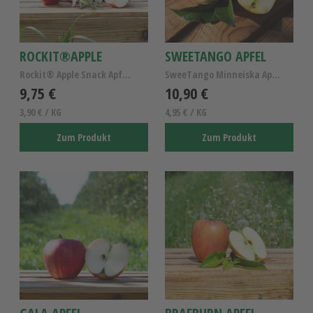
ROCKIT®APPLE
SWEETANGO APFEL
Rockit® Apple Snack Apfel Kl. I
SweeTango Minneiska Apfel , Apfel aus dem Alten La...
9,75 €
10,90 €
3,90 € / KG
4,95 € / KG
Zum Produkt
Zum Produkt