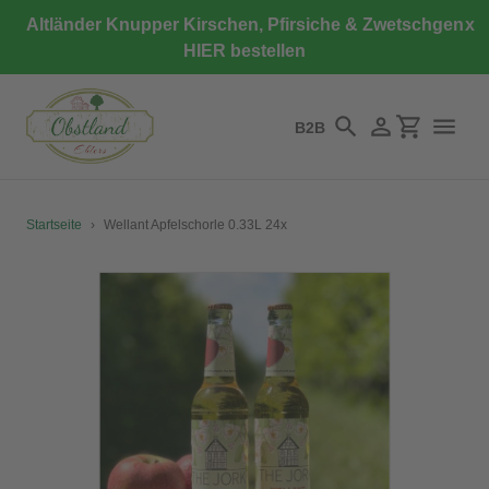
Direkt
Altländer Knupper Kirschen, Pfirsiche & Zwetschgen
x
zum
HIER bestellen
Inhalt
B2B
Suchen
Einloggen
Einkaufswa
Startseite
›
Wellant Apfelschorle 0.33L 24x