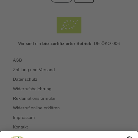
Wir sind ein
bio-zertifizierter Betrieb
: DE-ÖKO-006
AGB
Zahlung und Versand
Datenschutz
Widerrufsbelehrung
Reklamationsformular
Widerruf online erklären
Impressum
Kontakt
Über uns