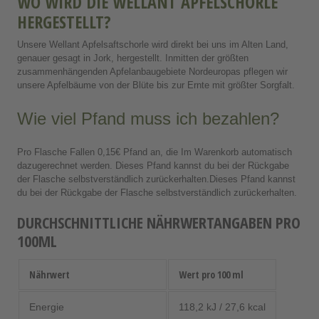
WO WIRD DIE WELLANT APFELSCHORLE
HERGESTELLT?
Unsere Wellant Apfelsaftschorle wird direkt bei uns im Alten Land,
genauer gesagt in Jork, hergestellt. Inmitten der größten
zusammenhängenden Apfelanbaugebiete Nordeuropas pflegen wir
unsere Apfelbäume von der Blüte bis zur Ernte mit größter Sorgfalt.
Wie viel Pfand muss ich bezahlen?
Pro Flasche Fallen 0,15€ Pfand an, die Im Warenkorb automatisch
dazugerechnet werden. Dieses Pfand kannst du bei der Rückgabe
der Flasche selbstverständlich zurückerhalten.Dieses Pfand kannst
du bei der Rückgabe der Flasche selbstverständlich zurückerhalten.
DURCHSCHNITTLICHE NÄHRWERTANGABEN PRO
100ML
Nährwert
Wert pro 100 ml
Energie
118,2 kJ / 27,6 kcal