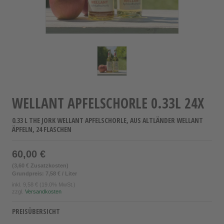
WELLANT APFELSCHORLE 0.33L 24X
0.33 L THE JORK WELLANT APFELSCHORLE, AUS ALTLÄNDER WELLANT
ÄPFELN, 24 FLASCHEN
60,00 €
(3,60 € Zusatzkosten)
Grundpreis: 7,58 € / Liter
inkl.
9,58 €
(19.0% MwSt.)
zzgl.
Versandkosten
PREISÜBERSICHT