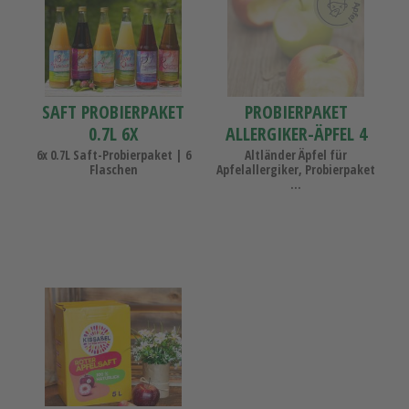
0.7L
Äpfel
6x
4
Sorten
SAFT PROBIERPAKET
PROBIERPAKET
0.7L 6X
ALLERGIKER-ÄPFEL 4
SORTEN
6x 0.7L Saft-Probierpaket | 6
Altländer Äpfel für
Flaschen
Apfelallergiker, Probierpaket
...
Apfelsaft
Kissabel
Rouge
5L