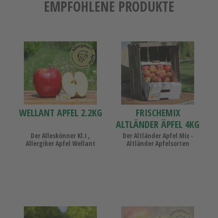
EMPFOHLENE PRODUKTE
Wellant
Frischemix
Apfel
Altländer
2.2KG
Äpfel
4KG
WELLANT APFEL 2.2KG
FRISCHEMIX
ALTLÄNDER ÄPFEL 4KG
Der Alleskönner Kl.I ,
Der Altländer Apfel Mix -
Allergiker Apfel Wellant
Altländer Apfelsorten
Saft
Probierpaket
Probierpaket
Allergiker-