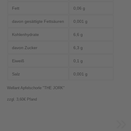
Fett
0,06 g
davon gesättigte Fettsäuren
0,001 g
Kohlenhydrate
6,6 g
davon Zucker
6,3 g
Eiweiß
0,1 g
Salz
0,001 g
Wellant Apfelschorle "THE JORK"
zzgl. 3,60€ Pfand
»