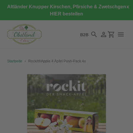
Direkt
Altländer Knupper Kirschen, Pfirsiche & Zwetschgen
x
zum
HIER bestellen
Inhalt
B2B
Suchen
Einloggen
Einkaufswa
Startseite
›
Rockit®Apple 4 Äpfel Push-Pack 4x