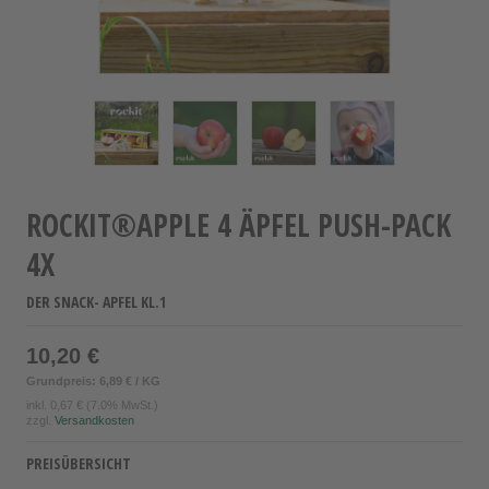
ROCKIT®APPLE 4 ÄPFEL PUSH-PACK
4X
DER SNACK- APFEL KL.1
10,20 €
Grundpreis: 6,89 € / KG
inkl.
0,67 €
(7.0% MwSt.)
zzgl.
Versandkosten
PREISÜBERSICHT