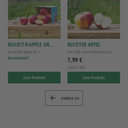
ROCKIT®APPLE SNACK-BOX
NICOTER APFEL
Rockit® Apple Kl. I
Der süß-saure Altländer Apfel Kl.1
Ausverkauft
7,99 €
3,63 € / KG
Zum Produkt
Zum Produkt
ZURÜCK ZU