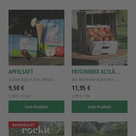
APFELSAFT
FRISCHEMIX ALTLÄNDER ÄPFEL
5 Liter Bag in Box, Altländer Apfelsaft naturtrüb
Der Altländer Apfel Mix - Altländer Apfelsorten
9,50 €
11,95 €
1,90 € / Liter
2,99 € / KG
Zum Produkt
Zum Produkt
Ausverkauft