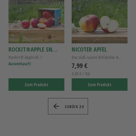
ROCKIT®APPLE SNACK-BOX
NICOTER APFEL
Rockit® Apple Kl. I
Der süß-saure Altländer Apfel Kl.1
Ausverkauft
7,99 €
3,63 € / KG
Zum Produkt
Zum Produkt
ZURÜCK ZU