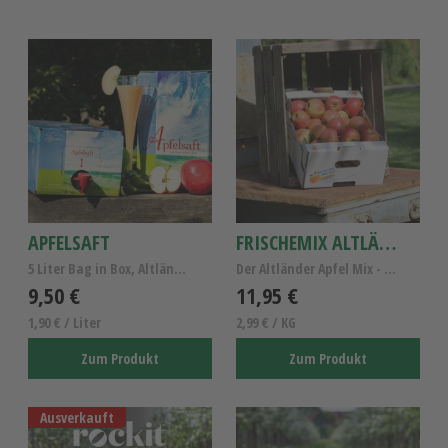
APFELSAFT
FRISCHEMIX ALTLÄNDER ÄPFEL
5 Liter Bag in Box, Altländer Apfelsaft naturtrüb
Der Altländer Apfel Mix - Altländer Apfelsorten
9,50 €
11,95 €
1,90 € / Liter
2,99 € / KG
Zum Produkt
Zum Produkt
Ausverkauft