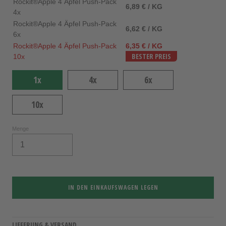
Rockit®Apple 4 Äpfel Push-Pack
6,89 € / KG
4x
Rockit®Apple 4 Äpfel Push-Pack
6,62 € / KG
6x
Rockit®Apple 4 Äpfel Push-Pack
6,35 € / KG
10x
BESTER PREIS
1x
4x
6x
10x
Menge
IN DEN EINKAUFSWAGEN LEGEN
LIEFERUNG & VERSAND