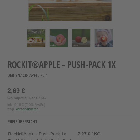
ROCKIT®APPLE - PUSH-PACK 1X
DER SNACK- APFEL KL.1
2,69 €
Grundpreis: 7,27 € / KG
inkl.
0,18 €
(7.0% MwSt.)
zzgl.
Versandkosten
PREISÜBERSICHT
Rockit®Apple - Push-Pack 1x
7,27 € / KG