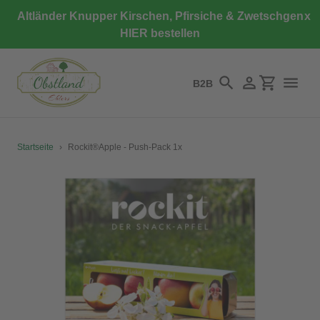
Direkt
Altländer Knupper Kirschen, Pfirsiche & Zwetschgen
x
zum
HIER bestellen
Inhalt
B2B
Suchen
Einloggen
Einkaufswa
Startseite
›
Rockit®Apple - Push-Pack 1x