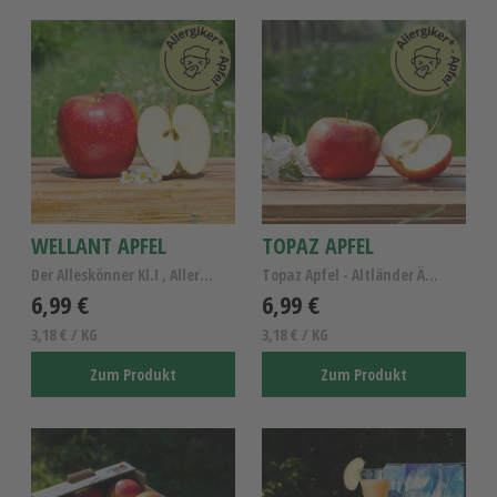
WELLANT APFEL
TOPAZ APFEL
Der Alleskönner Kl.I , Allergiker Apfel Wellant
Topaz Apfel - Altländer Äpfel Kl.I , Allergikerapfel
6,99 €
6,99 €
3,18 € / KG
3,18 € / KG
Zum Produkt
Zum Produkt