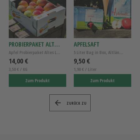
PROBIERPAKET ALTLÄNDER ÄPFEL
APFELSAFT
Apfel Probierpaket Altes Land - Frische Altländer ...
5 Liter Bag in Box, Altländer Apfelsaft naturtrüb
14,00 €
9,50 €
3,50 € / KG
1,90 € / Liter
Zum Produkt
Zum Produkt
ZURÜCK ZU