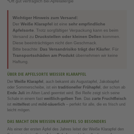
*Oft gut verträglich bei Apfelallergie
Wichtiger Hinweis zum Versand:
Der
Weiße Klarapfel
ist eine
sehr empfindliche
Apfelsorte
. Trotz sorgfältiger Verpackung kann es beim
Versand zu
Druckstellen oder kleinen Dellen
kommen.
Diese beeinträchtigen nicht den Geschmack.
Bitte beachte:
Das Versandrisiko trägt der Käufer
. Für
Transportschäden am Produkt
übernehmen wir keine
Haftung.
ÜBER DIE APFELSORTE WEISSER KLARAPFEL
Der
Weiße Klarapfel
, auch bekannt als Augustapfel, Jakobiapfel
oder Sommerscheibe, ist ein
traditioneller Frühapfel
, der schon ab
Ende Juli
im Alten Land geerntet wird. Bei Reife zeigt sich seine
Schale in einem fast
weißlich-gelben Ton
. Das
zarte Fruchtfleisch
ist
mittelfest
und
mild-säuerlich
– perfekt für alle, die es frisch und
leicht mögen.
DAS MACHT DEN WEISSEN KLARAPFEL SO BESONDERS
Als einer der ersten Äpfel des Jahres leitet der Weiße Klarapfel den