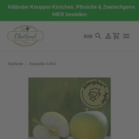
Direkt
Altländer Knupper Kirschen, Pfirsiche & Zwetschgen
x
zum
HIER bestellen
Inhalt
B2B
Suchen
Einloggen
Einkaufswa
Startseite
›
Klarapfel 4.4KG