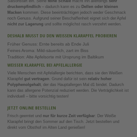
Saisonstart ein. Seine
feine Schale
macht ihn allerdings
sehr
druckempfindlich
– dadurch kann es zu
Dellen oder kleinen
Macken
kommen. Diese beeinträchtigen jedoch weder Geschmack
noch Genuss. Aufgrund seiner Beschaffenheit eignet sich der Apfel
nicht zur Lagerung
und sollte möglichst rasch verzehrt werden.
DESHALB MUSST DU DEN WEISSEN KLARAPFEL PROBIEREN
Früher Genuss: Ernte bereits ab Ende Juli
Feines Aroma: Mild-säuerlich, zart im Biss
Tradition: Alte Apfelsorte mit Ursprung im Baltikum
WEISSER KLARAPFEL BEI APFELALLERGIE
Viele Menschen mit Apfelallergie berichten, dass sie den Weißen
Klarapfel
gut vertragen
. Grund dafür ist sein
relativ hoher
Polyphenolgehalt
, der das Hauptallergen Mal d1 bindet. Dadurch
kann das allergene Potenzial reduziert werden. Die Verträglichkeit ist
individuell – bitte vorsichtig testen!
JETZT ONLINE BESTELLEN
Frisch geerntet und
nur für kurze Zeit verfügbar
: Der Weiße
Klarapfel bringt den Sommer auf den Tisch. Jetzt bestellen und
direkt vom Obsthof im Alten Land genießen!