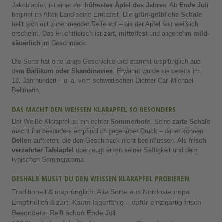
Jakobiapfel, ist einer der
frühesten Äpfel des Jahres
. Ab
Ende Juli
beginnt im Alten Land seine Erntezeit. Die
grün-gelbliche Schale
hellt sich mit zunehmender Reife auf – bis der Apfel fast weißlich
erscheint. Das Fruchtfleisch ist
zart, mittelfest
und angenehm
mild-
säuerlich
im Geschmack.
Die Sorte hat eine lange Geschichte und stammt ursprünglich aus
dem
Baltikum oder Skandinavien
. Erwähnt wurde sie bereits im
18. Jahrhundert – u. a. vom schwedischen Dichter Carl Michael
Bellmann.
DAS MACHT DEN WEISSEN KLARAPFEL SO BESONDERS
Der Weiße Klarapfel ist ein echter
Sommerbote
. Seine
zarte Schale
macht ihn besonders empfindlich gegenüber Druck – daher können
Dellen
auftreten, die den Geschmack nicht beeinflussen. Als
frisch
verzehrter Tafelapfel
überzeugt er mit seiner Saftigkeit und dem
typischen Sommeraroma.
DESHALB MUSST DU DEN WEISSEN KLARAPFEL PROBIEREN
Traditionell & ursprünglich: Alte Sorte aus Nordosteuropa
Empfindlich & zart: Kaum lagerfähig – dafür einzigartig frisch
Besonders: Reift schon Ende Juli