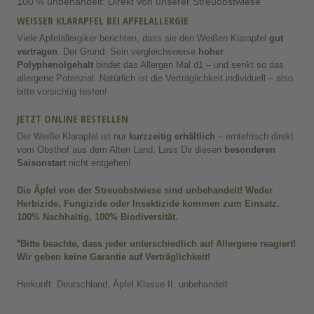
100 % unbehandelt: Direkt von unserer Streuobstwiese
WEISSER KLARAPFEL BEI APFELALLERGIE
Viele Apfelallergiker berichten, dass sie den Weißen Klarapfel
gut
vertragen
. Der Grund: Sein vergleichsweise
hoher
Polyphenolgehalt
bindet das Allergen Mal d1 – und senkt so das
allergene Potenzial. Natürlich ist die Verträglichkeit individuell – also
bitte vorsichtig testen!
JETZT ONLINE BESTELLEN
Der Weiße Klarapfel ist nur
kurzzeitig erhältlich
– erntefrisch direkt
vom Obsthof aus dem Alten Land. Lass Dir diesen
besonderen
Saisonstart
nicht entgehen!
Die Äpfel von der Streuobstwiese sind unbehandelt! Weder
Herbizide
,
Fungizide
oder
Insektizide
kommen zum Einsatz.
100% Nachhaltig, 100% Biodiversität.
*Bitte beachte, dass jeder unterschiedlich auf Allergene reagiert!
Wir geben keine Garantie auf Verträglichkeit!
Herkunft: Deutschland, Äpfel Klasse II, unbehandelt