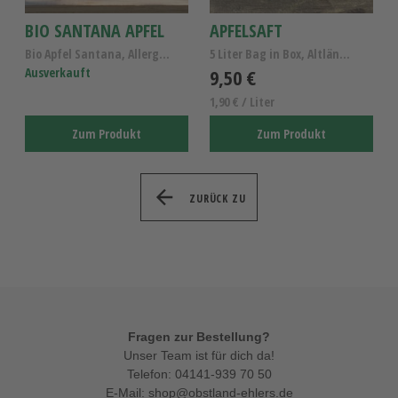
BIO SANTANA APFEL
APFELSAFT
Bio Apfel Santana, Allergiker Apfel Kl.I DE-ÖKO-006
5 Liter Bag in Box, Altländer Apfelsaft naturtrüb
Ausverkauft
9,50 €
1,90 € / Liter
Zum Produkt
Zum Produkt
ZURÜCK ZU
Fragen zur Bestellung?
Unser Team ist für dich da!
Telefon:
04141-939 70 50
E-Mail:
shop@obstland-ehlers.de