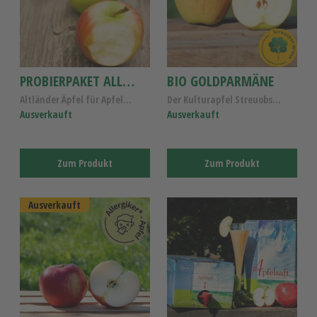
PROBIERPAKET ALLERGIKER-ÄPFEL 4 SORTEN
BIO GOLDPARMÄNE
Altländer Äpfel für Apfelallergiker, Probierpaket ...
Der Kulturapfel Streuobstwiese , Alte Apfelsorte f...
Ausverkauft
Ausverkauft
Zum Produkt
Zum Produkt
Ausverkauft