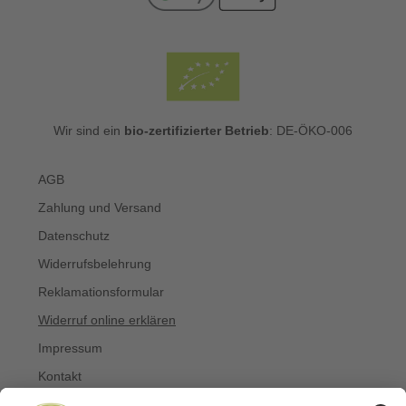
Wir sind ein
bio-zertifizierter Betrieb
: DE-ÖKO-006
AGB
Zahlung und Versand
Datenschutz
Widerrufsbelehrung
Reklamationsformular
Widerruf online erklären
Impressum
Kontakt
Über uns