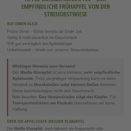
MPFINDLICHE FRÜHAPFEL VON DER S
TREUOBSTWIESE
AUF EINEN BLICK
Frühe Sorte – Ernte bereits ab Ende Juli
Saftig & mild-säuerlich im Geschmack
*Oft gut verträglich bei Apfelallergie
Unbehandelt – direkt von unserer Streuobstwiese
Wichtiger Hinweis zum Versand:
Der
Weiße Klarapfel
ist eine kleinere,
sehr empfindliche
Apfelsorte
. Trotz sorgfältiger Verpackung kann es beim
Versand zu
Druckstellen oder kleinen Dellen
kommen.
Diese beeinträchtigen nicht den Geschmack.
Bitte beachte:
Das Versandrisiko trägt der Käufer
. Für
Transportschäden am Produkt
übernehmen wir keine
Haftung.
ÜBER DIE APFELSORTE WEISSER KLARAPFEL
Der
Weiße Klarapfel
, auch bekannt als Augustapfel oder