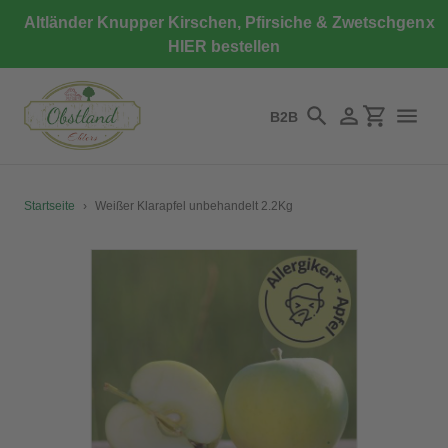
Direkt
Altländer Knupper Kirschen, Pfirsiche & Zwetschgen
x
zum
HIER bestellen
Inhalt
B2B
Suchen
Einloggen
Einkaufswa
Startseite
›
Weißer Klarapfel unbehandelt 2.2Kg