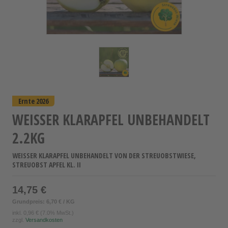
Ernte 2026
WEISSER KLARAPFEL UNBEHANDELT 2
.2KG
WEISSER KLARAPFEL UNBEHANDELT VON DER STREUOBSTWIESE, S
TREUOBST APFEL KL. II
14,75 €
Grundpreis: 6,70 € / KG
inkl.
0,96 €
(7.0% MwSt.)
zzgl.
Versandkosten