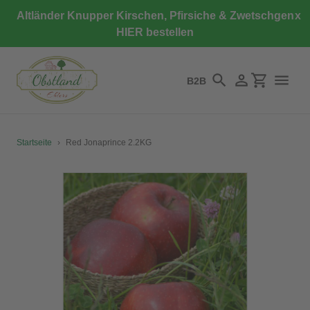
Direkt
Altländer Knupper Kirschen, Pfirsiche & Zwetschgen
x
zum
HIER bestellen
Inhalt
B2B
Suchen
Einloggen
Einkaufswa
Startseite
›
Red Jonaprince 2.2KG