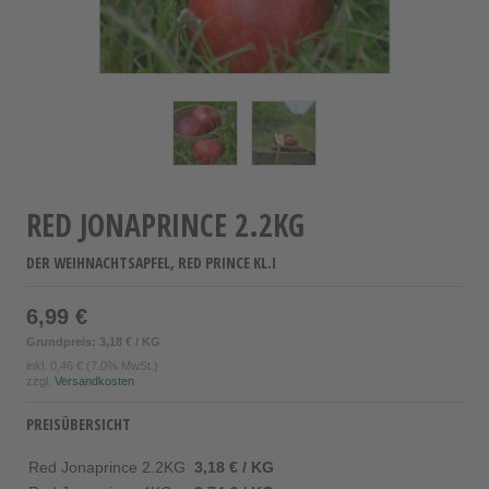
RED JONAPRINCE 2.2KG
DER WEIHNACHTSAPFEL, RED PRINCE KL.I
6,99 €
Grundpreis: 3,18 € / KG
inkl.
0,46 €
(7.0% MwSt.)
zzgl.
Versandkosten
PREISÜBERSICHT
Red Jonaprince 2.2KG
3,18 € / KG