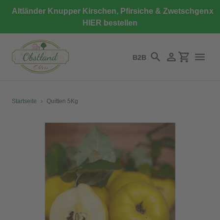
Direkt
Altländer Knupper Kirschen, Pfirsiche & Zwetschgen
x
zum
HIER bestellen
Inhalt
B2B
Suchen
Einloggen
Einkaufswa
Startseite
›
Quitten 5Kg