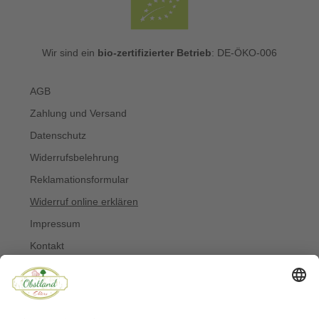
Wir sind ein
bio-zertifizierter Betrieb
: DE-ÖKO-006
AGB
Zahlung und Versand
Datenschutz
Widerrufsbelehrung
Reklamationsformular
Widerruf online erklären
Impressum
Kontakt
Über uns
Allergiker
Blog