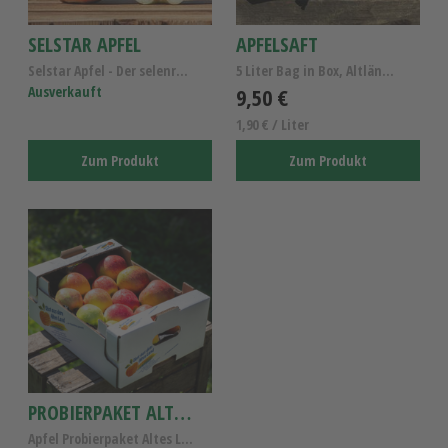
SELSTAR APFEL
APFELSAFT
Selstar Apfel - Der selenreiche Elstar Apfel - Alt...
5 Liter Bag in Box, Altländer Apfelsaft naturtrüb
Ausverkauft
9,50 €
1,90 € / Liter
Zum Produkt
Zum Produkt
PROBIERPAKET ALTLÄNDER ÄPFEL
Apfel Probierpaket Altes Land - Frische Altländer ...