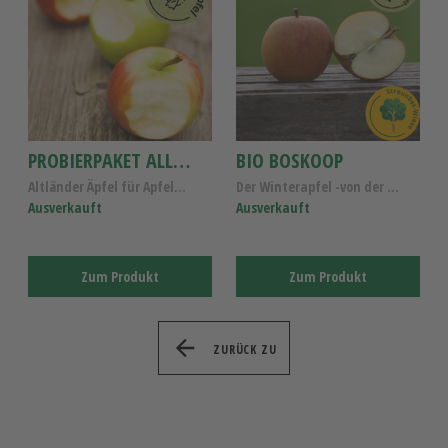
PROBIERPAKET ALLERGIKER-ÄPFEL 4 SORTEN
BIO BOSKOOP
Altländer Äpfel für Apfelallergiker, Probierpaket ...
Der Winterapfel -von der Streuobstwiese - Bio Apfe...
Ausverkauft
Ausverkauft
Zum Produkt
Zum Produkt
ZURÜCK ZU