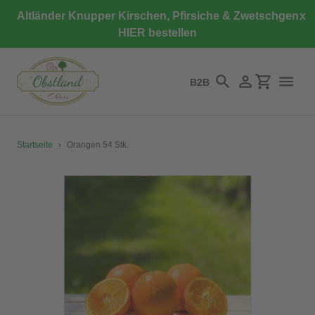
Direkt
Altländer Knupper Kirschen, Pfirsiche & Zwetschgen
x
zum
HIER bestellen
Inhalt
B2B
Suchen
Einloggen
Einkaufswa
Startseite
›
Orangen 54 Stk.