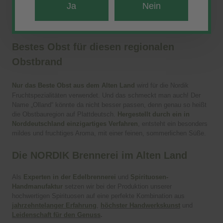
durchgeführt wird. So können wir Dir eine hochwertige Spirituose
Ja
Nein
anbieten, die Du mit allen Sinnen genießen wirst.
Bestes Obst für diesen regionalen
Es tut uns leid!
Obstbrand
Du musst mindestens 18 Jahre alt sein, um diese
Nur das Beste Obst aus dem Alten Land
wird für die Nordik
Produkt zu sehen.
Fruchtspezialitäten verwendet. Und das schmeckt man auch! Der
Name „Olland“ könnte da nicht besser passen, denn genau so heißt
die Obstbauregion auf Plattdeutsch.
Hergestellt durch ein in
Zurück
Norddeutschland einzigartiges Verfahren
, entsteht ein besonders
mildes und fruchtiges Aroma, mit einer feinen, sommerlichen Süße.
Die NORDIK Brennerei im Alten Land
Als
Experten in der Edelbrennerei
und
Spirituosen-
Handmanufaktur
setzen wir bei der Produktion unserer
hochwertigen Spirituosen auf eine perfekte Kombination aus
jahrzehntelanger Erfahrung
,
höchster Handwerkskunst
und
Leidenschaft für den Genuss
.