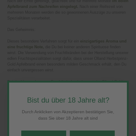
nach der Ernte gereinigt, geachtelt und für mehrere Monate
im edlen
Apfelbrand zum Nachreifen eingelegt.
Nach einer Reifezeit von
mehreren Monaten werden die so gewonnenen Auszüge zu unseren
Spezialitäten verarbeitet.
Das Geheimnis:
Dieses besondere Verfahren sorgt für ein
einzigartiges Aroma und
eine fruchtige Note,
die Du bei keiner anderen Spirituose finden
wirst. Die Verwendung von Fruchtbränden bei der Herstellung unserer
edlen Fruchtspezialitäten sorgt dafür, dass unser Olland Herbstprinz-
Gold Apfelbrand einen besonders milden Geschmack erhält, den Du
einfach unvergessen wirst.
Bei der Verwendung von Fruchtbränden bekommt der Olland Goldene
Früchte Brand den besonders edlen und milden Geschmack
verliehen.
Bist du über 18 Jahre alt?
EIN IN LIEBEVOLLER HANDARBEIT HERGESTELLTER
Durch Anklicken von Akzeptieren bestätigen Sie,
APFELBRAND AUS DEM ALTEN LAND
dass Sie über 18 Jahre alt sind
Wir legen großen Wert darauf, dass jeder einzelne Schritt bei der
Herstellung unseres Apfelbrands von Hand und mit Leidenschaft