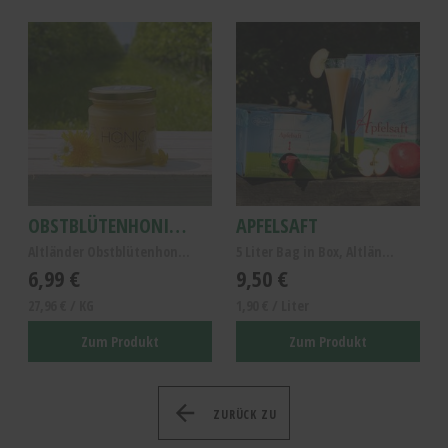
OBSTBLÜTENHONIG 250G
APFELSAFT
Altländer Obstblütenhonig, reiner Obstblütenhonig,...
5 Liter Bag in Box, Altländer Apfelsaft naturtrüb
6,99 €
9,50 €
27,96 € / KG
1,90 € / Liter
Zum Produkt
Zum Produkt
ZURÜCK ZU