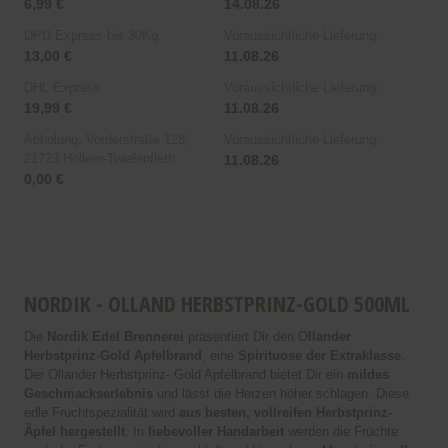
6,99 €
14.08.26
DPD Express bis 30Kg
Voraussichtliche Lieferung:
13,00 €
11.08.26
DHL Express
Voraussichtliche Lieferung:
19,99 €
11.08.26
Abholung: Vorderstraße 128,
Voraussichtliche Lieferung:
21723 Hollern-Twielenfleth
11.08.26
0,00 €
NORDIK - OLLAND HERBSTPRINZ-GOLD 500ML
Die
Nordik Edel Brennerei
präsentiert Dir den O
llander
Herbstprinz-Gold Apfelbrand
, eine
Spirituose der Extraklasse
.
Der Ollander Herbstprinz- Gold Apfelbrand bietet Dir ein
mildes
Geschmackserlebnis
und lässt die Herzen höher schlagen. Diese
edle Fruchtspezialität wird
aus besten, vollreifen Herbstprinz-
Äpfel hergestellt
. In
liebevoller Handarbeit
werden die Früchte