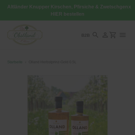
Direkt
Altländer Knupper Kirschen, Pfirsiche & Zwetschgen
x
zum
HIER bestellen
Inhalt
B2B
Suchen
Einloggen
Einkaufswa
Startseite
›
Olland Herbstprinz-Gold 0.5L