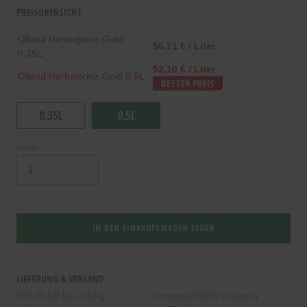
PREISÜBERSICHT
Olland Herbstprinz-Gold
56,71 € / Liter
0.35L
52,10 € / Liter
Olland Herbstprinz-Gold 0.5L
BESTER PREIS
0.35L
0.5L
Menge
IN DEN EINKAUFSWAGEN LEGEN
LIEFERUNG & VERSAND
DHL Paket bis 4,99Kg
Voraussichtliche Lieferung: