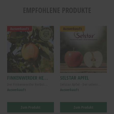
EMPFOHLENE PRODUKTE
Ausverkauft
Ausverkauft
FINKENWERDER HERBSTPRINZ APFEL 2.2KG
SELSTAR APFEL
Der Finkenwerder Herbstprinz, Apfel Kl. I
Selstar Apfel - Der selenreiche Elstar Apfel - Alt...
Ausverkauft
Ausverkauft
Zum Produkt
Zum Produkt