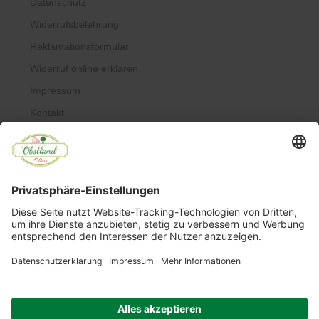
Datenschutz
Widerrufsbelehrung
Reklamationsformular
Widerruf online erklären
Impressum
Kontakt
Über uns
Allergiker
Blog
© Copyright 2022 Obstland Ehlers