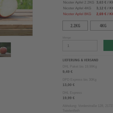
Nicoter Apfel 2.2KG
3,63 € / 
Nicoter Apfel 4KG
3,12 € / 
Nicoter Apfel 8KG
2,69 € / 
2.2KG
4KG
Menge
LIEFERUNG & VERSAND
DHL Paket bis 19,99Kg
9,49 €
DPD Express bis 30Kg
13,00 €
DHL Express
19,99 €
Abholung: Vorderstraße 128, 21723
Twielenfleth