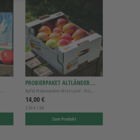
PROBIERPAKET ALTLÄNDER ÄPFEL
5 Liter Bag in Box, Altländer Apfelsaft naturtrüb
Apfel Probierpaket Altes Land - Frische Altländer ...
14,00 €
3,50 € / KG
Zum Produkt