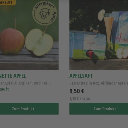
erkauft
NETTE APFEL
APFELSAFT
Altländer Äpfel Allergiker , Rubinette Apfel Kl.I
kauft
9,50 €
1,90 € / Liter
Zum Produkt
Zum Produkt