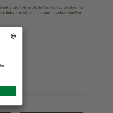
nd
mittelgroß bis groß
. Im Vergleich zu Breaburn ist
atte Schale
ist mit einem
satten, leuchtenden Rot