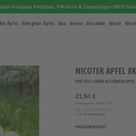
änder Knupper Kirschen, Pfirsiche & Zwetschgen HIER best
Bio Äpfel
Allergiker Äpfel
Abo
Birnen
Getränke
Nüsse
Kirsc
NICOTER APFEL 8
DER SÜSS-SAURE ALTLÄNDER APFEL 
21,50 €
Grundpreis: 2,69 € / KG
inkl.
1,41 €
(7.0% MwSt.)
zzgl.
Versandkosten
PREISÜBERSICHT