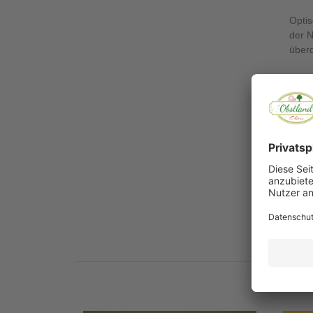
Optis
der N
überd
Ernte
MEH
Selbs
Die W