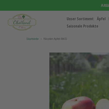
Direkt
Altl
zum
Inhalt
Unser Sortiment
Äpfel
Saisonale Produkte
Startseite
›
Nicoter Apfel 8KG