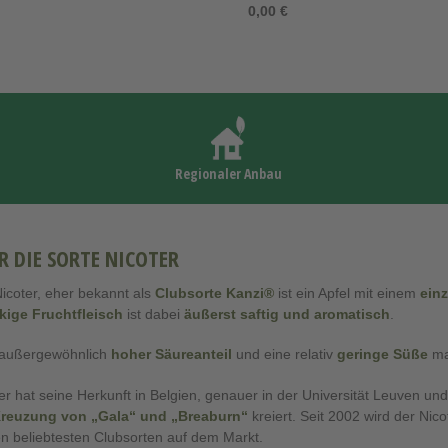
0,00 €
Regionaler Anbau
R DIE SORTE NICOTER
icoter, eher bekannt als
Clubsorte Kanzi®
ist ein Apfel mit einem
ein
kige Fruchtfleisch
ist dabei
äußerst saftig und aromatisch
.
 außergewöhnlich
hoher Säureanteil
und eine relativ
geringe Süße
ma
er hat seine Herkunft in Belgien, genauer in der Universität Leuven un
reuzung von „Gala“ und „Breaburn“
kreiert. Seit 2002 wird der Ni
n beliebtesten Clubsorten auf dem Markt.