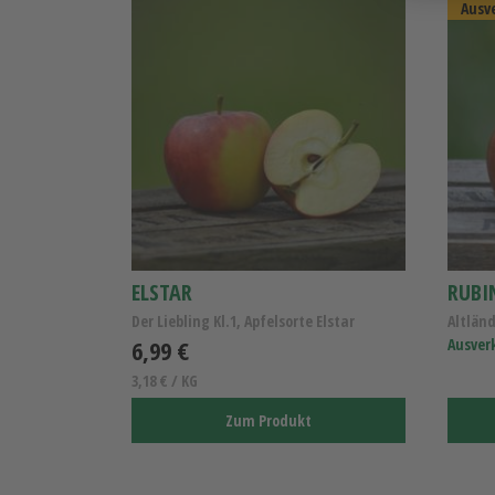
Ausv
ELSTAR
RUBI
Der Liebling Kl.1, Apfelsorte Elstar
6,99 €
Ausver
3,18 € / KG
Zum Produkt