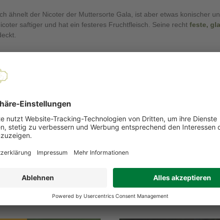
ch ähnelt der Nicoter der Muttersorte Gala, ist aber etwas konischer u
icoter saftiger und hat ein festeres Fruchtfleisch. Seine recht
feste, gl
eckt.
reif ist der Nicoter Mitte bis Ende September
R ZUM APFEL NICOTER:
t bei einer längeren Lagerung verliert der Nicoter nicht an Geschmack!
are entspricht der Klasse I.
EMPFOHLENE PRODUKTE