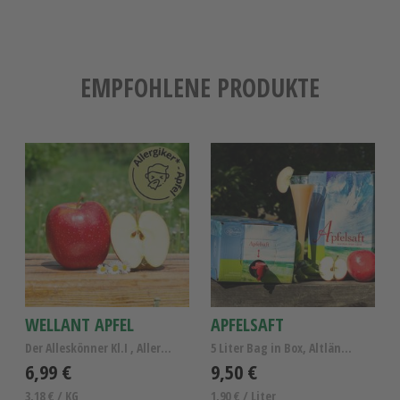
EMPFOHLENE PRODUKTE
WELLANT APFEL
APFELSAFT
Der Alleskönner Kl.I , Allergiker Apfel Wellant
5 Liter Bag in Box, Altländer Apfelsaft naturtrüb
6,99 €
9,50 €
3,18 € / KG
1,90 € / Liter