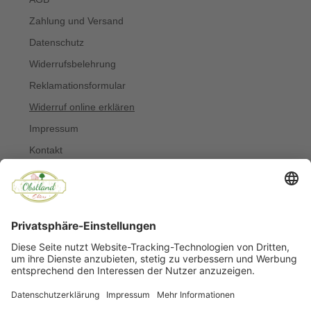
Zahlung und Versand
Datenschutz
Widerrufsbelehrung
Reklamationsformular
Widerruf online erklären
Impressum
Kontakt
Über uns
Allergiker
Blog
© Copyright 2022 Obstland Ehlers