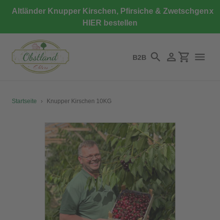
Direkt
Altländer Knupper Kirschen, Pfirsiche & Zwetschgen
x
zum
HIER bestellen
Inhalt
B2B
Suchen
Einloggen
Einkaufswa
Startseite
›
Knupper Kirschen 10KG