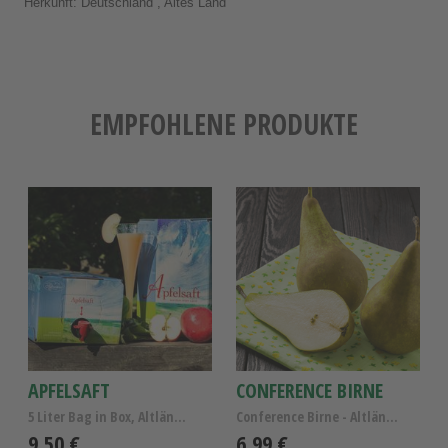
Herkunft: Deutschland , Altes Land
EMPFOHLENE PRODUKTE
APFELSAFT
CONFERENCE BIRNE
5 Liter Bag in Box, Altländer Apfelsaft naturtrüb
Conference Birne - Altländer Birnen Kl.I
9,50 €
6,99 €