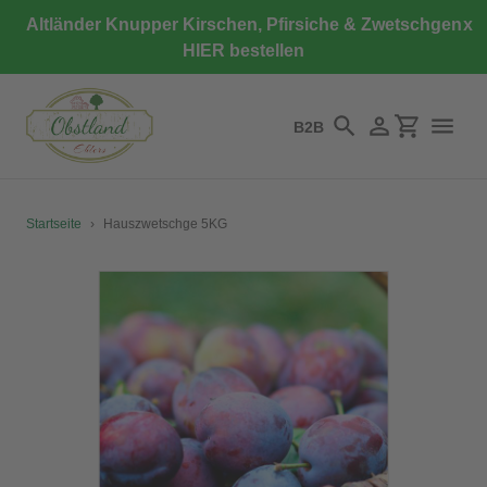
Direkt
Altländer Knupper Kirschen, Pfirsiche & Zwetschgen
x
zum
HIER bestellen
Inhalt
B2B
Suchen
Einloggen
Einkaufswa
Startseite
›
Hauszwetschge 5KG