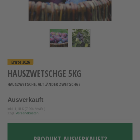
Ernte 2026
HAUSZWETSCHGE 5KG
HAUSZWETSCHE, ALTLÄNDER ZWETSCHGE
Ausverkauft
inkl.
1,18 €
(7.0% MwSt.)
zzgl.
Versandkosten
PRODUKT AUSVERKAUFT?