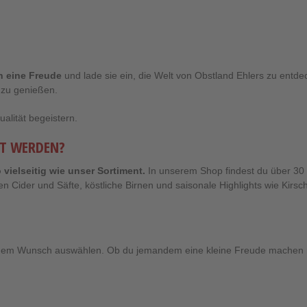
 eine Freude
und lade sie ein, die Welt von Obstland Ehlers zu entde
 zu genießen.
alität begeistern.
ST WERDEN?
 vielseitig wie unser Sortiment.
In unserem Shop findest du über 30 
en Cider und Säfte, köstliche Birnen und saisonale Highlights wie Kirsc
nem Wunsch auswählen. Ob du jemandem eine kleine Freude machen m