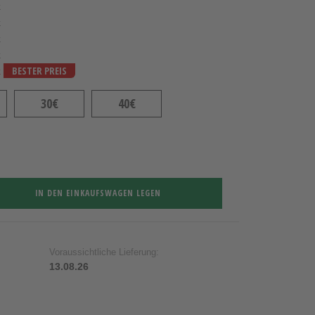
k
k
k
k
k
BESTER PREIS
30€
40€
IN DEN EINKAUFSWAGEN LEGEN
Voraussichtliche Lieferung:
13.08.26