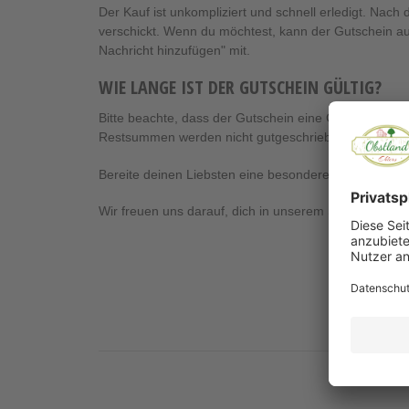
Der Kauf ist unkompliziert und schnell erledigt. Nac
verschickt. Wenn du möchtest, kann der Gutschein au
Nachricht hinzufügen" mit.
WIE LANGE IST DER GUTSCHEIN GÜLTIG?
Bitte beachte, dass der Gutschein eine Gültigkeit v
Restsummen werden nicht gutgeschrieben und verfal
Bereite deinen Liebsten eine besondere Freude mit de
Wir freuen uns darauf, dich in unserem Shop begrüße