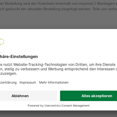
h der Bestellung wird der Gutschein innerhalb von maximal 2 Werktage
ch gedruckt der aktuellen Bestellung beigefügt werden. Teile uns ein
on 12 Monaten hat und nicht gegen Bargeld eingelöst werden kann. De
len.
m Obstland Ehlers Geschenkgutschein und tauche ein in die Vielfalt un
n zu dürfen!
EMPFOHLENE PRODUKTE