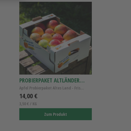
PROBIERPAKET ALTLÄNDER ÄPFEL
Apfel Probierpaket Altes Land - Frische Altländer ...
14,00 €
3,50 € / KG
Zum Produkt