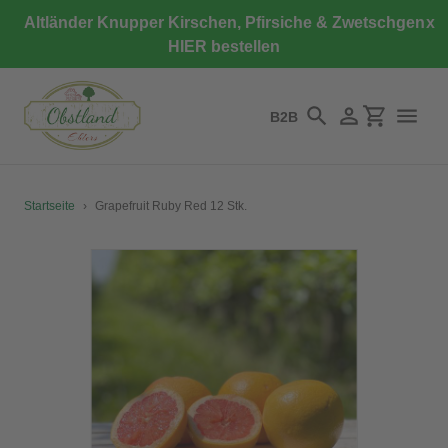
Direkt
Altländer Knupper Kirschen, Pfirsiche & Zwetschgen
x
zum
HIER bestellen
Inhalt
B2B
Suchen
Einloggen
Einkaufswa
Startseite
›
Grapefruit Ruby Red 12 Stk.