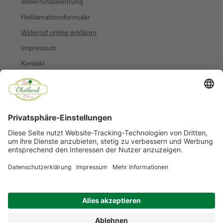
Widerrufsbelehrung
Reklamationsformular
Widerruf online erklären
Impressum
Kontakt
Über uns
Allergiker
Blog
© Copyright 2022 Obstland Ehlers
Noch sind keine Bewertungen vorhanden.