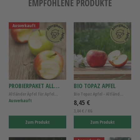
EMPFOHLENE PRODUKTE
Ausverkauft
PROBIERPAKET ALLERGIKER-ÄPFEL 4 SORTEN
BIO TOPAZ APFEL
Altländer Äpfel für Apfelallergiker, Probierpaket ...
Bio Topaz Apfel - Altländer Bio- Äpfel Kl.I
Ausverkauft
8,45 €
3,84 € / KG
Zum Produkt
Zum Produkt