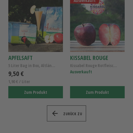
Ausverkauft
APFELSAFT
KISSABEL ROUGE
5 Liter Bag in Box, Altländer Apfelsaft naturtrüb
Kissabel Rouge Rotfleischige Apfelsorte – Altlände...
9,50 €
Ausverkauft
1,90 € / Liter
Zum Produkt
Zum Produkt
ZURÜCK ZU