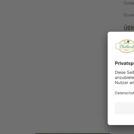
Golde
Ernte
ÜBR
Der G
Er ei
empfi
Altlä