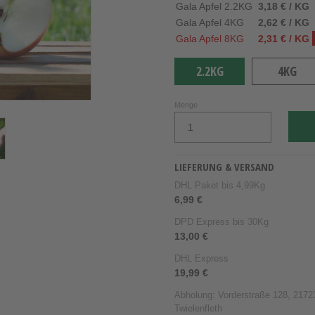
Gala Apfel 2.2KG
3,18 € / KG
Gala Apfel 4KG
2,62 € / KG
Gala Apfel 8KG
2,31 € / KG
2.2KG
4KG
Menge
LIEFERUNG & VERSAND
DHL Paket bis 4,99Kg
6,99 €
DPD Express bis 30Kg
13,00 €
DHL Express
19,99 €
Abholung: Vorderstraße 128, 21723
Twielenfleth