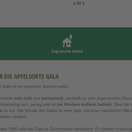
0,00 €
Regionaler Anbau
R DIE APFELSORTE GALA
 Gala ist ein typischer Sommerapfel.
chmeckt
sehr süß
und
aromatisch
, weshalb er zum sogenannten Desser
ltnismäßig sehr gering und ist
bei Kindern äußerst beliebt
. Dies hat
e
zu tun. Die Schale des Galas ist sehr glatt, mit einer natürlichen W
eichten streifen.
etwa 1960 wird der Gala in Deutschland vertrieben. Er stammt ursprün