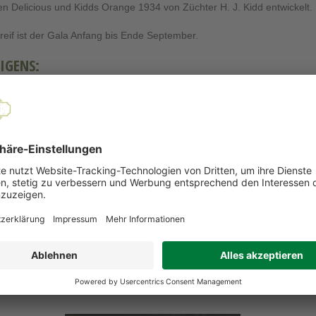
n Delicious und Kidds Orange 1934 von Züchter H. J. Kidd entwickelt.
reif ist der Gala Anfang bis Ende September.
IGENS:
ala hat einen höheren Gehalt an Vitamin C als viele andere Sorten und
gnet sich sehr gut für den Sofortverzehr, doch auch für die Weitervera
ehlt er sich. Besonders Kinder mögen den Geschmack der Frucht gern
nder Äpfel Kl.I
EMPFOHLENE PRODUKTE