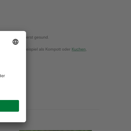
 ist somit äußerst gesund.
rbeitung, zum Beispiel als Kompott oder
Kuchen
,
e.