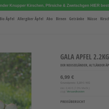
änder Knupper Kirschen, Pfirsiche & Zwetschgen HIER best
Bio Äpfel
Allergiker Äpfel
Abo
Birnen
Getränke
Nüsse
Kirsc
GALA APFEL 2.2KG
DER NEUSEELÄNDER, ALTLÄNDER ÄP
6,99 €
Grundpreis: 3,18 € / KG
inkl.
0,46 €
(7.0% MwSt.)
zzgl.
Versandkosten
PREISÜBERSICHT