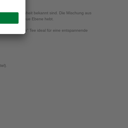
Frische und Reinheit bekannt sind. Die Mischung aus
es auf eine neue Ebene hebt.
Fromme Helene" Tee ideal für eine entspannende
el).