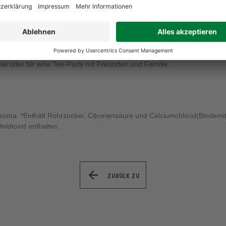
le, die sich nach einer köstlichen Tasse Tee sehnen.
rn auch mit hochwertigen Zutaten hergestellt, die für ihre natürliche 
ion für den Geschmackssinn, die das Aroma und den Geschmack des Te
h Wunsch und Gelegenheit. Mit seiner feinen Geschmacksnote ist der "
se oder für eine Tee-Party mit Freunden und Familie.
roma. *Enthält Rohrzucker, Citronensäure und Calciumchlorid(Bindemitt
ldioxid enthalten.
ZURÜCK ZU