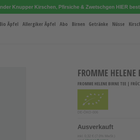
änder Knupper Kirschen, Pfirsiche & Zwetschgen HIER best
Bio Äpfel
Allergiker Äpfel
Abo
Birnen
Getränke
Nüsse
Kirsc
FROMME HELENE B
FROMME HELENE BIRNE TEE | FRÜC
DE-ÖKO-006
Ausverkauft
inkl.
0,32 €
(7.0% MwSt.)