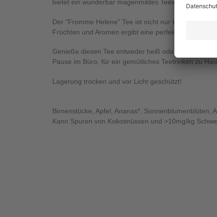
bietet ein wunderbar magenmildes Teevergnügen für al
Der "Fromme Helene" Tee ist nicht nur köstlich, sonde
Früchten und Aromen ergibt eine perfekte Kombinat
Genieße diesen Tee entweder heiß oder kalt, je nac
Pause im Büro, für ein gemütliches Teetrinken zu Hau
Lagerung trocken und vor Licht geschützt!
Birnenstücke, Apfel, Ananas*, Sonnenblumenblüten, A
Kann Spuren von Kokosnüssen und >10mg/kg Schwefe