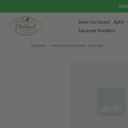
Direkt
Altl
zum
Inhalt
Unser Sortiment
Äpfel
Saisonale Produkte
Startseite
›
Fromme Helene Birne - Tee 100g