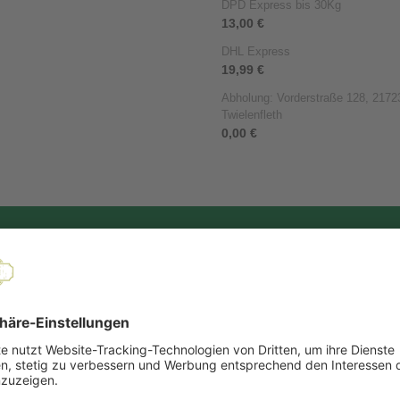
DPD Express bis 30Kg
13,00 €
DHL Express
19,99 €
Abholung: Vorderstraße 128, 21723
Twielenfleth
0,00 €
NEU im Shop
er Früchtetee, der mit süßem, reifem Birnen-Geschmack und einer köst