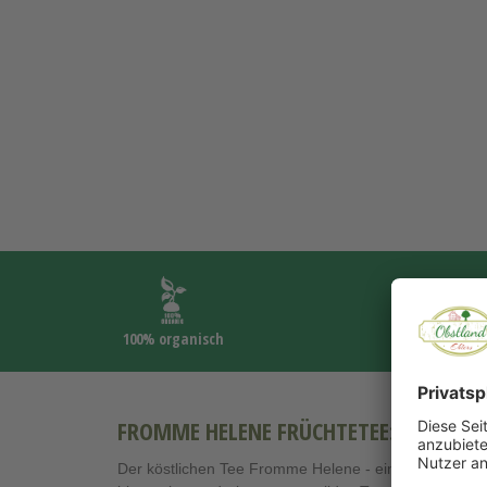
100% organisch
FROMME HELENE FRÜCHTETEE:
Der köstlichen Tee Fromme Helene - ein aromatisiert