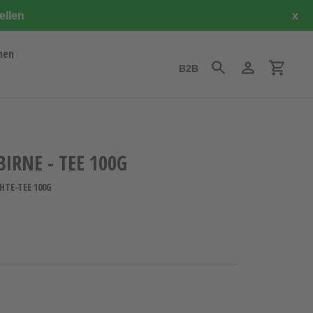
ellen
x
hen
B2B
Suchen
Einloggen
Einkauf
IRNE - TEE 100G
HTE-TEE 100G