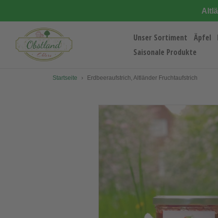
Direkt
Altl
zum
Inhalt
Unser Sortiment
Äpfel
Saisonale Produkte
Startseite
›
Erdbeeraufstrich, Altländer Fruchtaufstrich