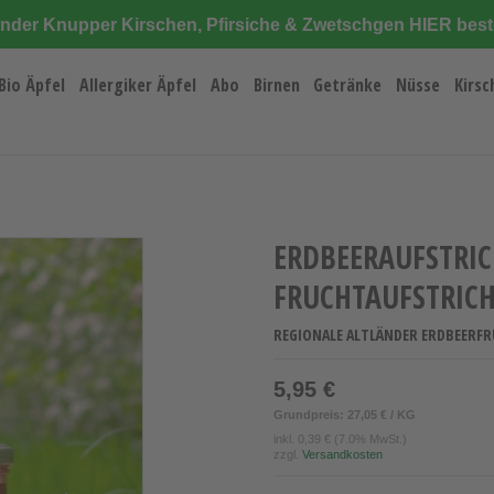
änder Knupper Kirschen, Pfirsiche & Zwetschgen HIER best
Bio Äpfel
Allergiker Äpfel
Abo
Birnen
Getränke
Nüsse
Kirsc
ERDBEERAUFSTRIC
FRUCHTAUFSTRIC
REGIONALE ALTLÄNDER ERDBEERFR
5,95 €
Grundpreis: 27,05 € / KG
inkl.
0,39 €
(7.0% MwSt.)
zzgl.
Versandkosten