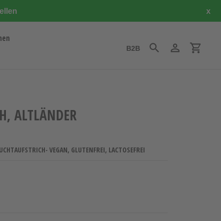
ellen
x
hen
B2B
Suchen
Einloggen
Einkauf
H, ALTLÄNDER
H
UCHTAUFSTRICH- VEGAN, GLUTENFREI, LACTOSEFREI