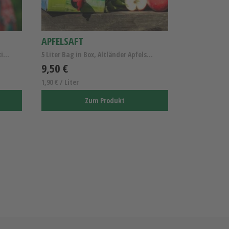
APFELSAFT
Gekühlte - Frische Altländer Dachkirschen Knupper/...
5 Liter Bag in Box, Altländer Apfelsaft naturtrüb
9,50 €
1,90 € / Liter
Zum Produkt