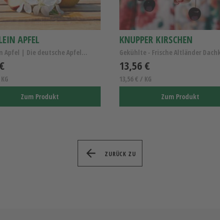
LEIN APFEL
KNUPPER KIRSCHEN
Fräulein Apfel | Die deutsche Apfelentdeckung
 €
13,56 €
/ KG
13,56 € / KG
Zum Produkt
Zum Produkt
ZURÜCK ZU