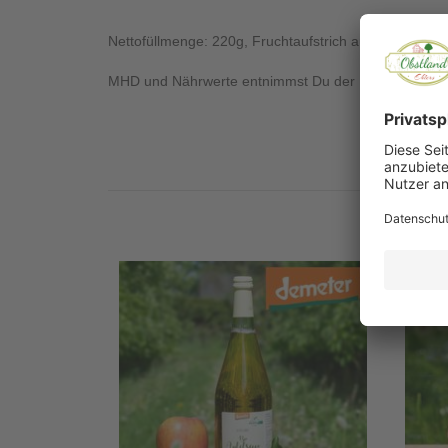
Nettofüllmenge: 220g, Fruchtaufstrich aus dem Alten
MHD und Nährwerte entnimmst Du der Produktrückse