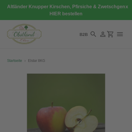
Direkt
Altländer Knupper Kirschen, Pfirsiche & Zwetschgen
x
zum
HIER bestellen
Inhalt
B2B
Suchen
Einloggen
Einkaufswa
Startseite
›
Elstar 8KG