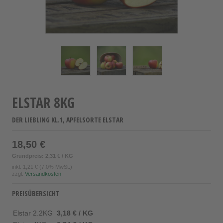
ELSTAR 8KG
DER LIEBLING KL.1, APFELSORTE ELSTAR
18,50 €
Grundpreis: 2,31 € / KG
inkl.
1,21 €
(7.0% MwSt.)
zzgl.
Versandkosten
PREISÜBERSICHT
Elstar 2.2KG
3,18 € / KG