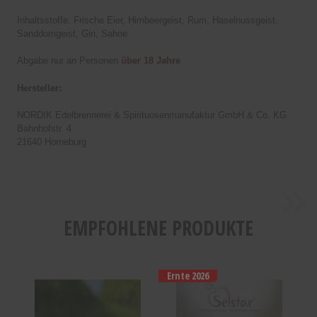
Inhaltsstoffe: Frische Eier, Himbeergeist, Rum, Haselnussgeist,
Sanddorngeist, Gin, Sahne
Abgabe nur an Personen
über 18 Jahre
Hersteller:
NORDIK Edelbrennerei & Spirituosenmanufaktur GmbH & Co. KG
Bahnhofstr. 4
21640 Horneburg
»
EMPFOHLENE PRODUKTE
Ernte 2026
Obstblütenhonig
Selstar
500g
Apfel
2.2KG