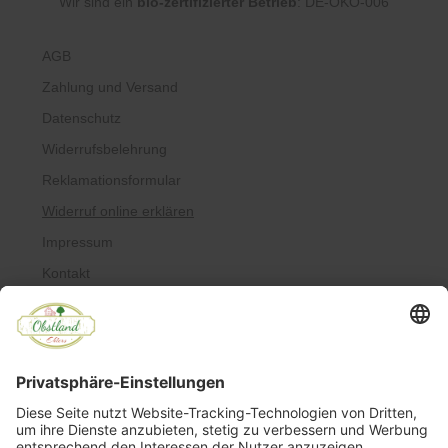
Wir sind ein
bio-zertifizierter Betrieb
: DE-ÖKO-006
AGB
Zahlung und Versand
Datenschutz
Widerrufsbelehrung
Reklamationsformular
Widerruf online erklären
Impressum
Kontakt
Über uns
Allergiker
Blog
© Copyright 2022 Obstland Ehlers