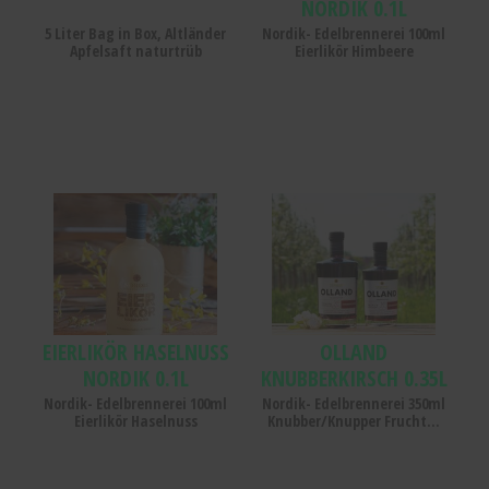
NORDIK 0.1L
5 Liter Bag in Box, Altländer
Nordik- Edelbrennerei 100ml
Apfelsaft naturtrüb
Eierlikör Himbeere
Eierlikör
Olland
Haselnuss
Knubberkirsch
Nordik
0.35L
0.1L
EIERLIKÖR HASELNUSS
OLLAND
NORDIK 0.1L
KNUBBERKIRSCH 0.35L
Nordik- Edelbrennerei 100ml
Nordik- Edelbrennerei 350ml
Eierlikör Haselnuss
Knubber/Knupper Frucht...