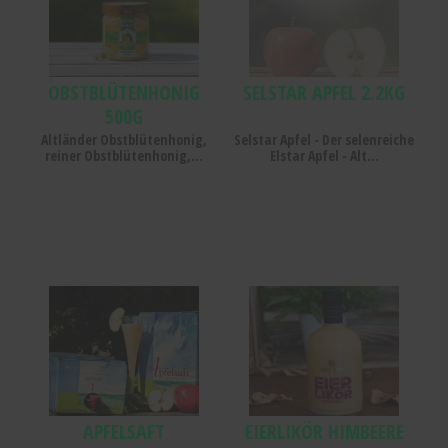
OBSTBLÜTENHONIG
SELSTAR APFEL 2.2KG
500G
Altländer Obstblütenhonig,
Selstar Apfel - Der selenreiche
reiner Obstblütenhonig,...
Elstar Apfel - Alt...
Apfelsaft
Eierlikör
Himbeere
Nordik
0.1L
APFELSAFT
EIERLIKÖR HIMBEERE