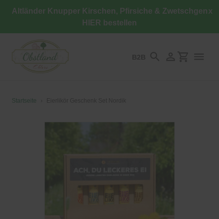
Direkt
Altländer Knupper Kirschen, Pfirsiche & Zwetschgen
x
zum
HIER bestellen
Inhalt
B2B
Suchen
Einloggen
Einkaufswa
Startseite
›
Eierlikör Geschenk Set Nordik