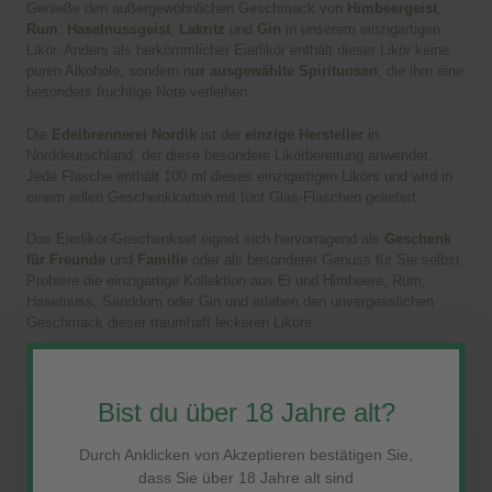
Genieße den außergewöhnlichen Geschmack von
Himbeergeist
,
Rum
,
Haselnussgeist
,
Lakritz
und
Gin
in unserem einzigartigen
Likör. Anders als herkömmlicher Eierlikör enthält dieser Likör keine
puren Alkohole, sondern n
ur ausgewählte Spirituosen
, die ihm eine
besonders fruchtige Note verleihen.
Die
Edelbrennerei Nordik
ist der
einzige Hersteller
in
Norddeutschland, der diese besondere Likörbereitung anwendet.
Jede Flasche enthält 100 ml dieses einzigartigen Likörs und wird in
einem edlen Geschenkkarton mit fünf Glas-Flaschen geliefert.
Das Eierlikör-Geschenkset eignet sich hervorragend als
Geschenk
für Freunde
und
Familie
oder als besonderer Genuss für Sie selbst.
Probiere die einzigartige Kollektion aus Ei und Himbeere, Rum,
Haselnuss, Sanddorn oder Gin und erleben den unvergesslichen
Geschmack dieser traumhaft leckeren Liköre.
EIN IN LIEBEVOLLER HANDARBEIT HERGESTELLTER
EIERLIKÖR AUS DEM ALTEN LAND
Bist du über 18 Jahre alt?
Wir legen großen Wert darauf, dass jeder einzelne Schritt bei der
Durch Anklicken von Akzeptieren bestätigen Sie,
Herstellung unseres Apfelbrands von Hand und mit Leidenschaft
durchgeführt wird. So können wir Dir eine
hochwertige Spirituose
dass Sie über 18 Jahre alt sind