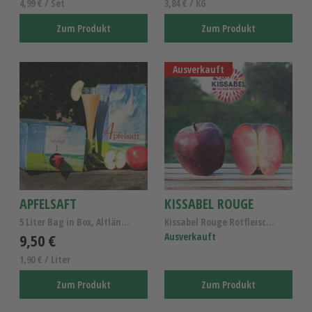
4,99 € / Set
3,84 € / KG
Zum Produkt
Zum Produkt
Ausverkauft
APFELSAFT
KISSABEL ROUGE
5 Liter Bag in Box, Altländer Apfelsaft naturtrüb
Kissabel Rouge Rotfleischige Apfelsorte – Altlände...
9,50 €
Ausverkauft
1,90 € / Liter
Zum Produkt
Zum Produkt