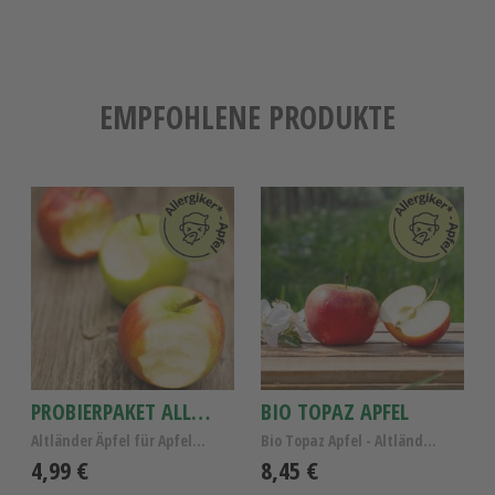
EMPFOHLENE PRODUKTE
PROBIERPAKET ALLERGIKER-ÄPFEL 4 SORTEN
BIO TOPAZ APFEL
Altländer Äpfel für Apfelallergiker, Probierpaket ...
Bio Topaz Apfel - Altländer Bio- Äpfel Kl.I
4,99 €
8,45 €