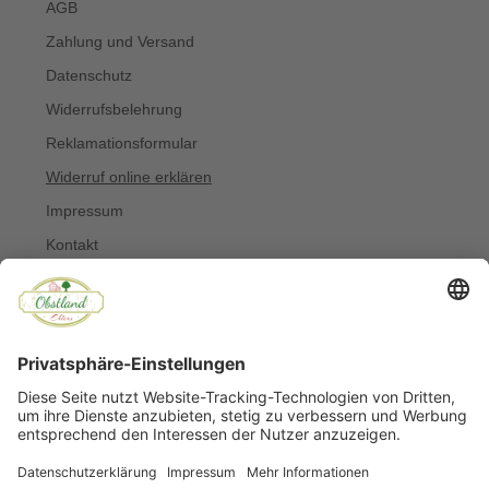
AGB
Zahlung und Versand
Datenschutz
Widerrufsbelehrung
Reklamationsformular
Widerruf online erklären
Impressum
Kontakt
Über uns
Allergiker
Blog
© Copyright 2022 Obstland Ehlers