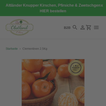
Direkt
Altländer Knupper Kirschen, Pfirsiche & Zwetschgen
x
zum
HIER bestellen
Inhalt
B2B
Suchen
Einloggen
Einkaufswa
Startseite
›
Clementinen 2.5Kg