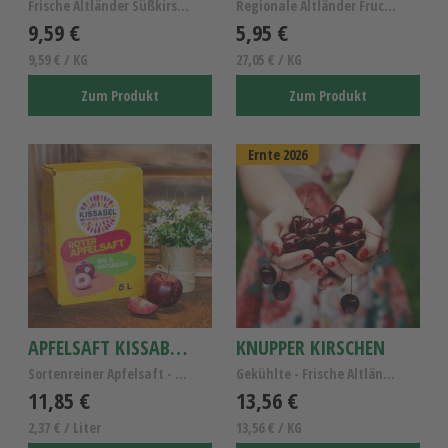
Frische Altländer Süßkirschen kaufen - Altländer K...
Regionale Altländer Fruchtaufstrich- Vegan, Gluten...
9,59 €
5,95 €
9,59 € / KG
27,05 € / KG
Zum Produkt
Zum Produkt
Ernte 2026
APFELSAFT KISSABEL ROUGE 5L
KNUPPER KIRSCHEN
Sortenreiner Apfelsaft - Kissabel Rouge Rotfleisch...
Gekühlte - Frische Altländer Dachkirschen Knupper/...
11,85 €
13,56 €
2,37 € / Liter
13,56 € / KG