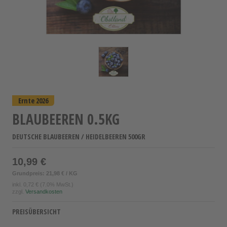
Ernte 2026
BLAUBEEREN 0.5KG
DEUTSCHE BLAUBEEREN / HEIDELBEEREN 500GR
10,99 €
Grundpreis: 21,98 € / KG
inkl.
0,72 €
(7.0% MwSt.)
zzgl.
Versandkosten
PREISÜBERSICHT