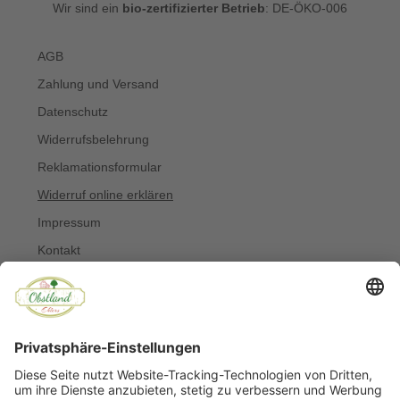
Wir sind ein
bio-zertifizierter Betrieb
: DE-ÖKO-006
AGB
Zahlung und Versand
Datenschutz
Widerrufsbelehrung
Reklamationsformular
Widerruf online erklären
Impressum
Kontakt
Über uns
Allergiker
Blog
© Copyright 2022 Obstland Ehlers