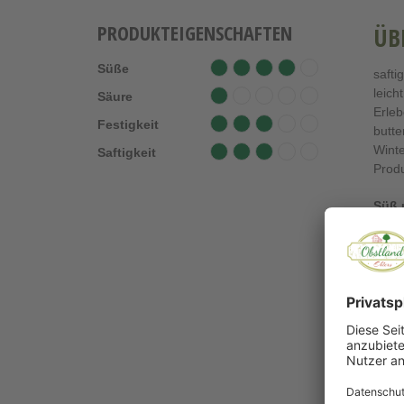
PRODUKTEIGENSCHAFTEN
ÜB
Süße
saftig
leich
Säure
Erleb
Festigkeit
butte
Winte
Saftigkeit
Produ
Süß 
Gesc
Saft
Gesu
Gesun
Viels
Marm
Anwen
Ergä
Altlä