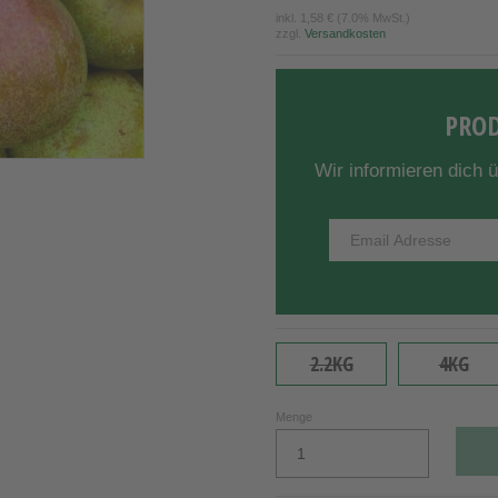
inkl.
1,58 €
(7.0% MwSt.)
zzgl.
Versandkosten
PROD
Wir informieren dich 
2.2KG
4KG
Menge