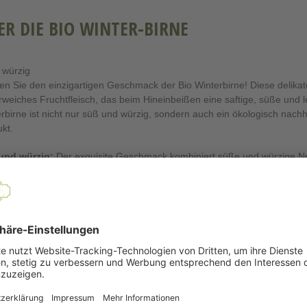
ER DIE BIO WINTER-BIRNE
t würzig
en Sie den einzigartigen Geschmack der Bio Winterbirne! Diese delikate
rweiches Fruchtfleisch, das beim Hineinbeißen eine saftige, süße und 
rbirne ist nicht nur süß und würzig, sondern auch ein ökologisch nachh
kt.
und würzig:
Der exquisite Geschmack kombiniert süße und würzige No
hmackserlebnis bieten.
ige Konsistenz:
Das feine, butterartige Fruchtfleisch ist saftreich un
ndheitsfördernd:
Birnen sind reich an Vitaminen, Mineralien und Ball
dheit beitragen.
eitig einsetzbar:
Ideal zum direkten Verzehr, aber auch hervorragend 
eladen und Säften.
dung: Die Bio Winterbirne kann direkt verzehrt werden und benötigt ke
nzung zu verschiedenen Gerichten und eignet sich auch ideal zum Ba
nder Birnen Kl.I