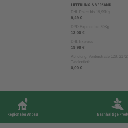
LIEFERUNG & VERSAND
DHL Paket bis 19,99Kg
9,49 €
DPD Express bis 30Kg
13,00 €
DHL Express
19,99 €
Abholung: Vorderstraße 128, 21723
Twielenfleth
0,00 €
Regionaler Anbau
Nachhaltige Prod