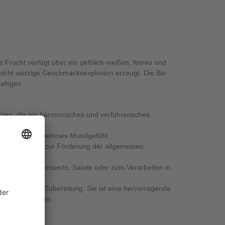
 Frucht verfügt über ein gelblich-weißes, feines und
leicht würzige Geschmacksexplosion erzeugt. Die Bio
altiges
ten, die ein harmonisches und verführerisches
d bietet ein angenehmes Mundgefühl.
aststoffen, die zur Förderung der allgemeinen
geeignet für Desserts, Salate oder zum Verarbeiten in
ine spezielle Zubereitung. Sie ist eine hervorragende
cken und Kochen.