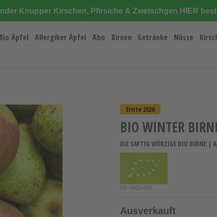
änder Knupper Kirschen, Pfirsiche & Zwetschgen HIER best
Bio Äpfel
Allergiker Äpfel
Abo
Birnen
Getränke
Nüsse
Kirsc
Ernte 2026
BIO WINTER BIRN
DIE SAFTIG WÜRZIGE BIO BIRNE | 
DE-ÖKO-006
Ausverkauft