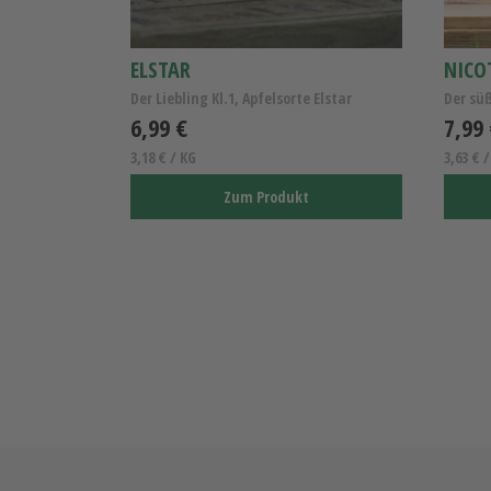
ELSTAR
NICO
Der Liebling Kl.1, Apfelsorte Elstar
Der süß
6,99 €
7,99
3,18 € / KG
3,63 € 
Zum Produkt