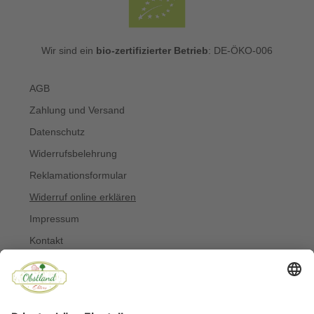
Wir sind ein
bio-zertifizierter Betrieb
: DE-ÖKO-006
AGB
Zahlung und Versand
Datenschutz
Widerrufsbelehrung
Reklamationsformular
Widerruf online erklären
Impressum
Kontakt
Über uns
Allergiker
Blog