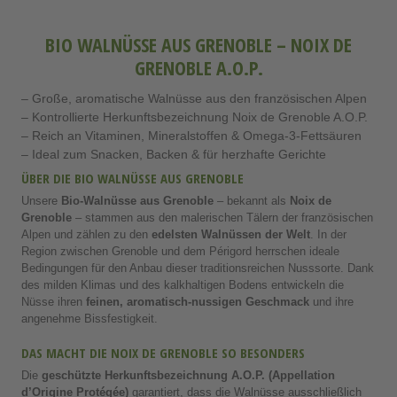
BIO WALNÜSSE AUS GRENOBLE – NOIX DE
GRENOBLE A.O.P.
– Große, aromatische Walnüsse aus den französischen Alpen
– Kontrollierte Herkunftsbezeichnung Noix de Grenoble A.O.P.
– Reich an Vitaminen, Mineralstoffen & Omega-3-Fettsäuren
– Ideal zum Snacken, Backen & für herzhafte Gerichte
ÜBER DIE BIO WALNÜSSE AUS GRENOBLE
Unsere
Bio-Walnüsse aus Grenoble
– bekannt als
Noix de
Grenoble
– stammen aus den malerischen Tälern der französischen
Alpen und zählen zu den
edelsten Walnüssen der Welt
. In der
Region zwischen Grenoble und dem Périgord herrschen ideale
Bedingungen für den Anbau dieser traditionsreichen Nusssorte. Dank
des milden Klimas und des kalkhaltigen Bodens entwickeln die
Nüsse ihren
feinen, aromatisch-nussigen Geschmack
und ihre
angenehme Bissfestigkeit.
DAS MACHT DIE NOIX DE GRENOBLE SO BESONDERS
Die
geschützte Herkunftsbezeichnung A.O.P. (Appellation
d’Origine Protégée)
garantiert, dass die Walnüsse ausschließlich