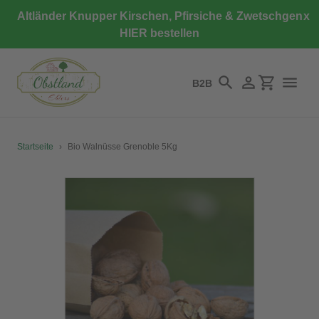
Direkt
Altländer Knupper Kirschen, Pfirsiche & Zwetschgen
x
zum
HIER bestellen
Inhalt
B2B
Suchen
Einloggen
Einkaufswa
Startseite
›
Bio Walnüsse Grenoble 5Kg