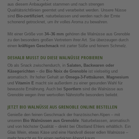
aus diesem Anbaugebiet stammen und nach strengen
Qualitätsrichtlinien geerntet und verarbeitet werden. Unsere Nüsse
sind
Bio-zertifiziert
, naturbelassen und werden nach der Ernte
schonend getrocknet, um ihr volles Aroma zu bewahren.
Mit einer Größe von
34–36 mm
gehören die Walnüsse aus Grenoble
zu den besonders großen Vertretern ihrer Art. Sie überzeugen durch
einen
kräftigen Geschmack
mit zarter Süße und feinem Schmelz.
DESHALB MUSST DU DIESE WALNÜSSE PROBIEREN
Ob als Snack zwischendurch, in
Salaten, Backwaren oder
Käsegerichten
– die
Bio Noix de Grenoble
ist vielseitig und
aromatisch. Ihr hoher Gehalt an
Omega-3-Fettsäuren
,
Magnesium
und
Vitamin E
macht sie außerdem zu einer gesunden Wahl für
bewusste Ernährung. Auch bei
Sportlern
sind die Walnüsse aus
Grenoble wegen ihrer wertvollen Nährstoffe besonders beliebt.
JETZT BIO WALNÜSSE AUS GRENOBLE ONLINE BESTELLEN
Genieße den feinen Geschmack der französischen Alpen – mit
unseren
Bio Walnüssen aus Grenoble
. Naturbelassen, aromatisch
und von höchster Qualität – direkt bei Obstland Ehlers erhältlich. Ein
Glas Wein, etwas Käse und eine Handvoll dieser edlen Walnüsse –
mehr braucht es für einen perfekten Abend kaum.