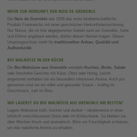
MEHR ZUR HERKUNFT DER NOIX DE GRENOBLE
Die
Noix de Grenoble
war 1938 das erste landwirtschaftliche
Produkt Frankreichs mit einer geschützten Herkunftsbezeichnung.
Nur Nüsse, die im klar abgegrenzten Gebiet rund um Grenoble, Isère
und Drôme angebaut werden, dürfen diesen Namen tragen. Dieser
Ursprungsschutz steht für
traditionellen Anbau, Qualität und
Authentizität
.
BIO WALNÜSSE IN DER KÜCHE
Die
Bio-Walnüsse aus Grenoble
veredeln
Kuchen, Brote, Salate
oder herzhafte Gerichte mit Käse, Obst oder Honig. Leicht
angeröstet entfalten sie ein besonders intensives Aroma. Auch pur
genossen sind sie ein edler und gesunder Snack – kräftig im
Geschmack, zart im Biss.
WIE LAGERST DU BIO WALNÜSSE AUS GRENOBLE AM BESTEN?
Lagere Walnüsse kühl, trocken und dunkel – idealerweise in einer
luftdicht verschlossenen Dose oder im Kühlschrank. So bleiben sie
über Wochen frisch und aromatisch. Bitte vor Feuchtigkeit schützen,
um das natürliche Aroma zu erhalten.