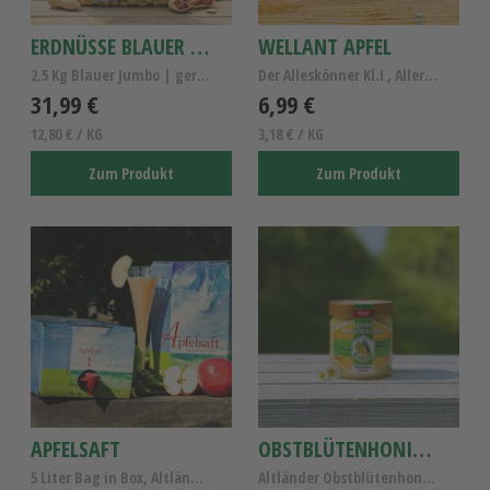
ERDNÜSSE BLAUER JUMBO - GERÖSTET
WELLANT APFEL
2.5 Kg Blauer Jumbo | geröstete Erdnüsse
Der Alleskönner Kl.I , Allergiker Apfel Wellant
31,99 €
6,99 €
12,80 € / KG
3,18 € / KG
Zum Produkt
Zum Produkt
APFELSAFT
OBSTBLÜTENHONIG 500G
5 Liter Bag in Box, Altländer Apfelsaft naturtrüb
Altländer Obstblütenhonig, reiner Obstblütenhonig,...