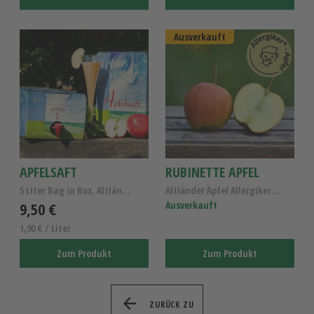
Ausverkauft
APFELSAFT
RUBINETTE APFEL
5 Liter Bag in Box, Altländer Apfelsaft naturtrüb
Altländer Äpfel Allergiker , Rubinette Apfel Kl.I
9,50 €
Ausverkauft
1,90 € / Liter
Zum Produkt
Zum Produkt
ZURÜCK ZU