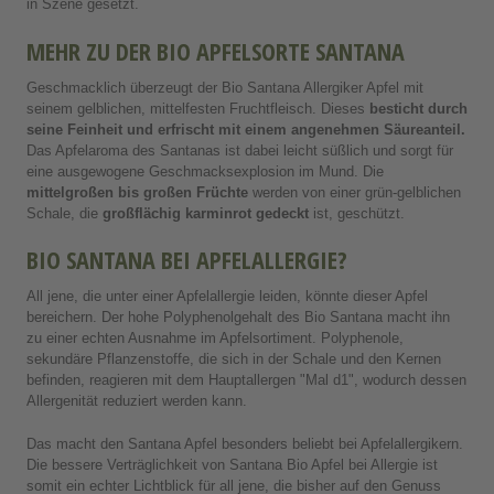
in Szene gesetzt.
MEHR ZU DER BIO APFELSORTE SANTANA
Geschmacklich überzeugt der Bio Santana Allergiker Apfel mit
seinem gelblichen, mittelfesten Fruchtfleisch. Dieses
besticht durch
seine Feinheit und erfrischt mit einem angenehmen Säureanteil.
Das Apfelaroma des Santanas ist dabei leicht süßlich und sorgt für
eine ausgewogene Geschmacksexplosion im Mund. Die
mittelgroßen bis großen Früchte
werden von einer grün-gelblichen
Schale, die
großflächig karminrot gedeckt
ist, geschützt.
BIO SANTANA BEI APFELALLERGIE?
All jene, die unter einer Apfelallergie leiden, könnte dieser Apfel
bereichern. Der hohe Polyphenolgehalt des Bio Santana macht ihn
zu einer echten Ausnahme im Apfelsortiment. Polyphenole,
sekundäre Pflanzenstoffe, die sich in der Schale und den Kernen
befinden, reagieren mit dem Hauptallergen "Mal d1", wodurch dessen
Allergenität reduziert werden kann.
Das macht den Santana Apfel besonders beliebt bei Apfelallergikern.
Die bessere Verträglichkeit von Santana Bio Apfel bei Allergie ist
somit ein echter Lichtblick für all jene, die bisher auf den Genuss