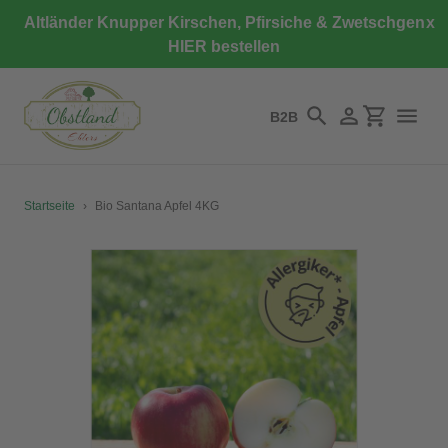
Direkt
Altländer Knupper Kirschen, Pfirsiche & Zwetschgen
x
zum
HIER bestellen
Inhalt
B2B
Suchen
Einloggen
Einkaufswa
Startseite
›
Bio Santana Apfel 4KG