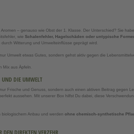
 Aromen – genauso wie Obst der 1. Klasse. Der Unterschied? Sie haben
tsfehler, wie
Schalenfehler, Hagelschäden oder untypische Forme
s durch Witterung und Umwelteinflüsse geprägt wird.
 nur Umwelt etwas Gutes, sondern gehst aktiv gegen die Lebensmittel
n Mix aus Äpfeln.
H UND DIE UMWELT
 nur Frische und Genuss, sondern auch einen aktiven Beitrag gegen L
t perfekt aussehen. Mit unserer Box hilfst Du dabei, diese Verschwendu
m biologischem Anbau und werden
ohne chemisch-synthetische Pfla
ÜR DEN DIREKTEN VERZEHR