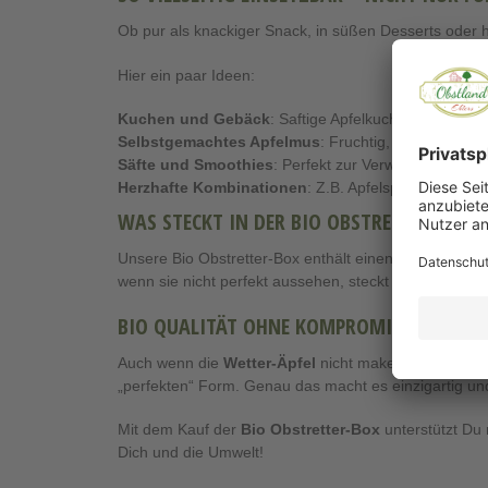
Ob pur als knackiger Snack, in süßen Desserts oder 
Hier ein paar Ideen:
Kuchen und Gebäck
: Saftige Apfelkuchen oder herbs
Selbstgemachtes Apfelmus
: Fruchtig, frisch und o
Säfte und Smoothies
: Perfekt zur Verwertung von r
Herzhafte Kombinationen
: Z.B. Apfelspalten zu Wil
WAS STECKT IN DER BIO OBSTRETTER-BOX?
Unsere Bio Obstretter-Box enthält einen
bunten Mix 
wenn sie nicht perfekt aussehen, steckt in jeder Fruch
BIO QUALITÄT OHNE KOMPROMISSE – AUC
Auch wenn die
Wetter-Äpfel
nicht makellos erscheine
„perfekten“ Form. Genau das macht es einzigartig und
Mit dem Kauf der
Bio Obstretter-Box
unterstützt Du 
Dich und die Umwelt!