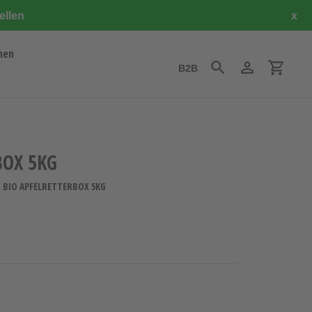
ellen
x
hen
B2B
Suchen
Einloggen
Einkauf
BOX 5KG
 BIO APFELRETTERBOX 5KG