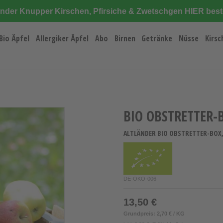
änder Knupper Kirschen, Pfirsiche & Zwetschgen HIER best
Bio Äpfel
Allergiker Äpfel
Abo
Birnen
Getränke
Nüsse
Kirsc
BIO OBSTRETTER-
ALTLÄNDER BIO OBSTRETTER-BOX,
DE-ÖKO-006
13,50 €
Grundpreis: 2,70 € / KG