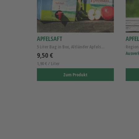
APFELSAFT
5 Liter Bag in Box, Altländer Apfelsaft naturtrüb
9,50 €
Ausver
1,90 € / Liter
Zum Produkt