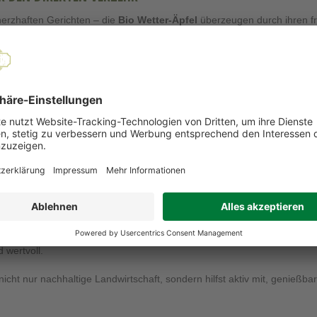
herzhaften Gerichten – die
Bio Wetter-Äpfel
überzeugen durch ihren fr
tliche Streusel.
hne Zusätze.
eifem Obst.
dgerichten oder im Salat.
aus verschiedenen Apfelsorten
– je nach Verfügbarkeit. Alle Äpfel s
t die geballte Kraft der Natu
H MIT MAKEL WERTVOLL
n, bleibt ihre Qualität unverändert. Du bekommst Obst, das voller Vita
 wertvoll.
nicht nur nachhaltige Landwirtschaft, sondern hilfst aktiv mit, genießba