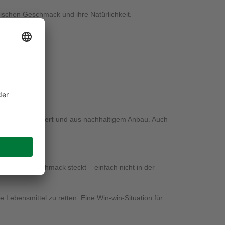
ischen Geschmack und ihre Natürlichkeit.
ind
bio-zertifiziert
und aus nachhaltigem Anbau. Auch
mine und Geschmack steckt – einfach nicht in der
re Lebensmittel zu retten. Eine Win-win-Situation für