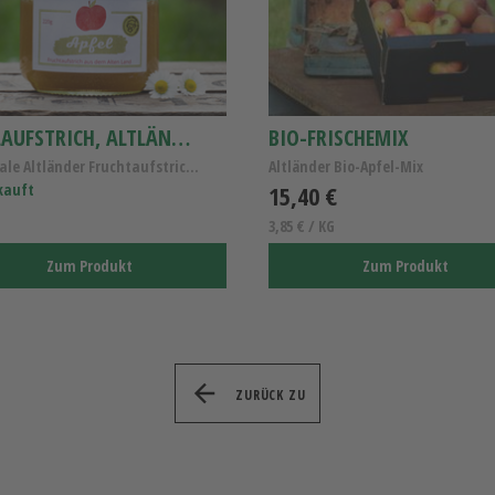
APFELAUFSTRICH, ALTLÄNDER APFEL-MARMELADE
BIO-FRISCHEMIX
Regionale Altländer Fruchtaufstrich- Vegan, Gluten...
Altländer Bio-Apfel-Mix
kauft
15,40 €
3,85 € / KG
Zum Produkt
Zum Produkt
ZURÜCK ZU