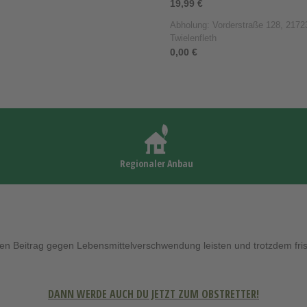
19,99 €
Abholung: Vorderstraße 128, 21723
Twielenfleth
0,00 €
Regionaler Anbau
inen Beitrag gegen Lebensmittelverschwendung leisten und trotzdem f
DANN WERDE AUCH DU JETZT ZUM OBSTRETTER!