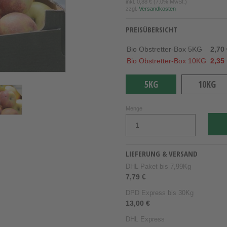
inkl.
0,88 €
(7.0% MwSt.)
zzgl.
Versandkosten
PREISÜBERSICHT
Bio Obstretter-Box 5KG
2,70
Bio Obstretter-Box 10KG
2,35
5KG
10KG
Menge
LIEFERUNG & VERSAND
DHL Paket bis 7,99Kg
7,79 €
DPD Express bis 30Kg
13,00 €
DHL Express