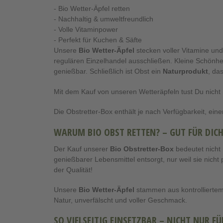
- Bio Wetter-Äpfel retten
- Nachhaltig & umweltfreundlich
- Volle Vitaminpower
- Perfekt für Kuchen & Säfte
Unsere
Bio Wetter-Äpfel
stecken voller Vitamine und
regulären Einzelhandel ausschließen. Kleine Schönhei
genießbar. Schließlich ist Obst ein
Naturprodukt
, da
Mit dem Kauf von unseren Wetteräpfeln tust Du nicht
Die Obstretter-Box enthält je nach Verfügbarkeit, eine
WARUM BIO OBST RETTEN? – GUT FÜR DIC
Der Kauf unserer
Bio Obstretter-Box
bedeutet nicht
genießbarer Lebensmittel entsorgt, nur weil sie nich
der Qualität!
Unsere
Bio Wetter-Äpfel
stammen aus kontrollierte
Natur, unverfälscht und voller Geschmack.
SO VIELSEITIG EINSETZBAR – NICHT NUR F