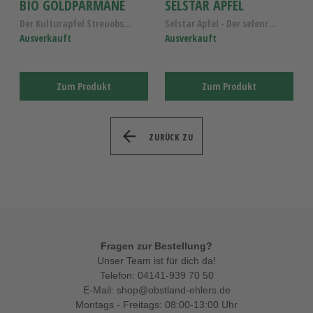
BIO GOLDPARMÄNE
SELSTAR APFEL
Der Kulturapfel Streuobstwiese , Alte Apfelsorte f...
Selstar Apfel - Der selenreiche Elstar Apfel - Alt...
Ausverkauft
Ausverkauft
Zum Produkt
Zum Produkt
ZURÜCK ZU
Fragen zur Bestellung?
Unser Team ist für dich da!
Telefon:
04141-939 70 50
E-Mail:
shop@obstland-ehlers.de
Montags - Freitags: 08:00-13:00 Uhr