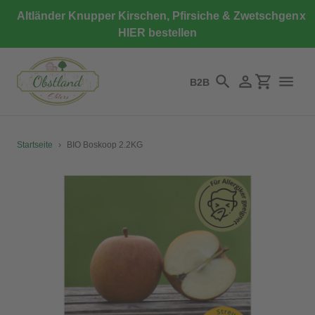
Direkt
Altländer Knupper Kirschen, Pfirsiche & Zwetschgen
x
zum
HIER bestellen
Inhalt
B2B
Suchen
Einloggen
Einkaufswa
Startseite
›
BIO Boskoop 2.2KG