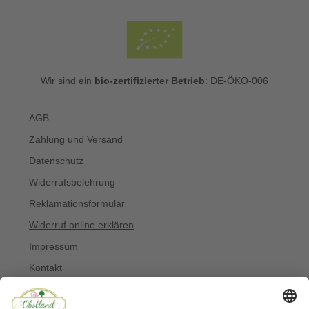
Wir sind ein
bio-zertifizierter Betrieb
: DE-ÖKO-006
AGB
Zahlung und Versand
Datenschutz
Widerrufsbelehrung
Reklamationsformular
Widerruf online erklären
Impressum
Kontakt
Über uns