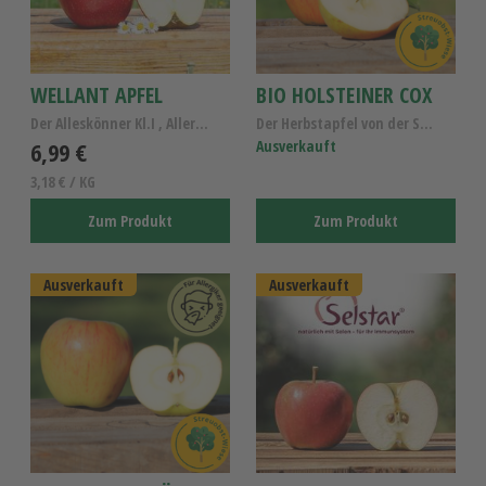
WELLANT APFEL
BIO HOLSTEINER COX
Der Alleskönner Kl.I , Allergiker Apfel Wellant
Der Herbstapfel von der Streuobstwiese - Bio Apfel...
6,99 €
Ausverkauft
3,18 € / KG
Zum Produkt
Zum Produkt
Ausverkauft
Ausverkauft