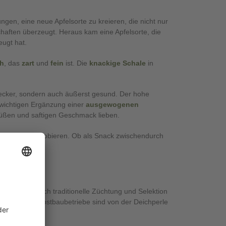
gen, eine neue Apfelsorte zu kreieren, die nicht nur
haften überzeugt. Heraus kam eine Apfelsorte, die
ugt hat.
ch
, das
zart
und
fein
ist. Die
knackige Schale
in
 lecker, sondern auch äußerst gesund. Der hohe
r wichtigen Ergänzung einer
ausgewogenen
 süßen und saftigen Geschmack lieben.
 Deichperle probieren. Ob als Snack zwischendurch
e super Figur!
e Klima. Durch traditionelle Züchtung und Selektion
werden. Die Obstbaubetriebe sind von der Deichperle