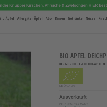
änder Knupper Kirschen, Pfirsiche & Zwetschgen HIER best
Bio Äpfel
Allergiker Äpfel
Abo
Birnen
Getränke
Nüsse
Kirsc
BIO APFEL DEICHP
DER NORDDEUTSCHE BIO-APFEL KL.I
DE-ÖKO-006
Ausverkauft
inkl.
2,09 €
(7.0% MwSt.)