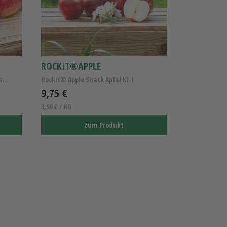
ROCKIT®APPLE
Knackige Bio Apfelchips Vegan - Unbehandelt schone...
Rockit® Apple Snack Apfel Kl. I
9,75 €
3,90 € / KG
Zum Produkt