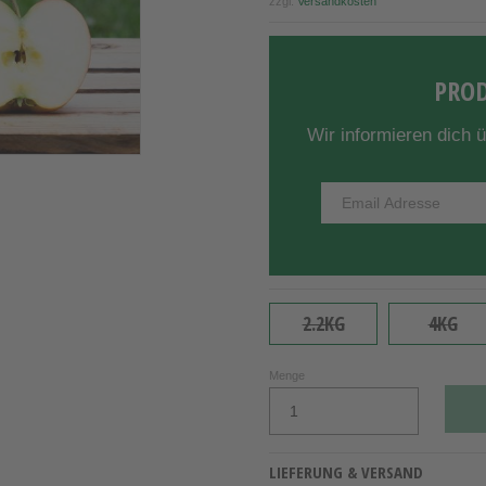
zzgl.
Versandkosten
PROD
Wir informieren dich 
2.2KG
4KG
Menge
LIEFERUNG & VERSAND