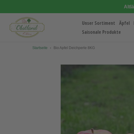
Direkt
Altl
zum
Inhalt
Unser Sortiment
Äpfel
Saisonale Produkte
Startseite
›
Bio Apfel Deichperle 8KG