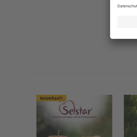
Altlä
Herku
DE-Ö
Ausverkauft