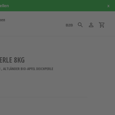
ellen
x
hen
B2B
Suchen
Einloggen
Einkauf
ERLE 8KG
 , ALTLÄNDER BIO-APFEL DEICHPERLE