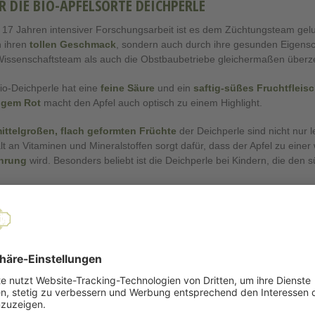
R DIE BIO-APFELSORTE DEICHPERLE
17 Jahren intensiver Forschungsarbeit ist es dem Züchtungsteam gelun
 ihren
tollen Geschmack
, sondern auch durch ihre gesunden Eigensc
issenschaftsteam als auch die Obstbaubetriebe gleichermaßen überze
io-Deichperle hat eine
feine Säure
und ein
saftig-süßes Fruchtfleis
tigem Rot
macht den Apfel auch optisch zu einem Highlight.
ittelgroßen, flach geformten Früchte
der Deichperle sind nicht nur
t an Vitaminen und Mineralstoffen sorgt dafür, dass der Apfel zu eine
hrung
wird. Besonders beliebt ist die Deichperle bei Kindern, die den
ert auf gesunde Ernährung und Geschmack legt, sollte unbedingt die
als Zutat in Salaten oder Desserts - Der Bioapfel Deichperle macht ein
r zu der Bio-Apfelsorte Deichperle
ie Deichperle besonders macht, ist ihre Anpassung an das norddeutsch
e die Apfelsorte perfekt an die Bedingungen in der Region angepasst 
stert und setzen sie gerne als gesunden Snack für zwischendurch ein.