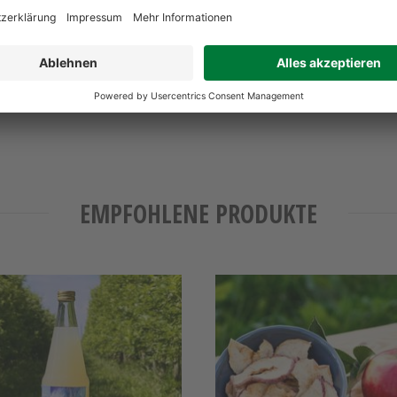
nder Äpfel Klasse I
nft : Deutschland
KO-006
EMPFOHLENE PRODUKTE