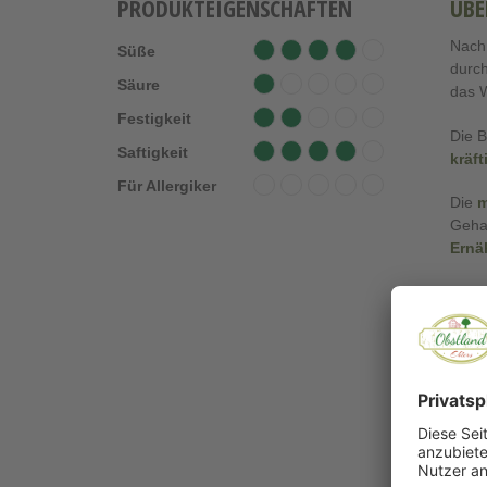
PRODUKTEIGENSCHAFTEN
ÜBE
Nach 
Süße
durch
Säure
das W
Festigkeit
Die B
Saftigkeit
kräf
Für Allergiker
Die
m
Gehal
Ernä
Wer W
oder 
Meh
Was d
konnt
begei