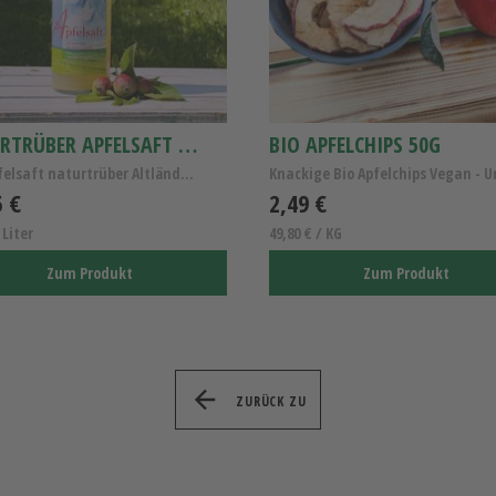
NATURTRÜBER APFELSAFT 0.7L 1
BIO APFELCHIPS 50G
0.7 l Apfelsaft naturtrüber Altländer Apfelsaft 12x
5 €
2,49 €
 Liter
49,80 € / KG
Zum Produkt
Zum Produkt
ZURÜCK ZU