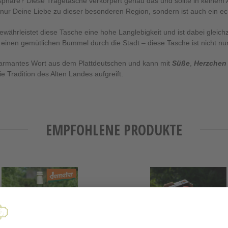
sphäre? Diese Tragetasche verkörpert genau das und sollte in keinem Al
t nur Deine Liebe zu dieser besonderen Region, sondern ist auch ein e
ewährleistet diese Tasche eine hohe Langlebigkeit und ist dabei gleich
en gemütlichen Bummel durch die Stadt – diese Tasche ist nicht nur 
harmantes Wort aus dem Plattdeutschen und kann mit
Süße
,
Herzchen
e Tradition des Alten Landes aufgreift.
EMPFOHLENE PRODUKTE
secco
Probierpaket
Altländer
ter
Äpfel
4KG