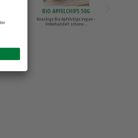
»
DER
BIO APFELCHIPS 50G
Frische
Knackige Bio Apfelchips Vegan -
Unbehandelt schone...