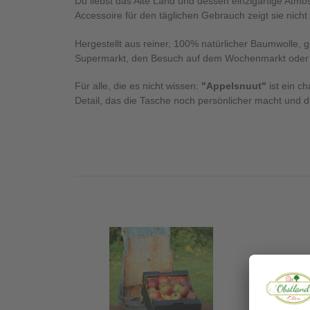
Du liebst das Alte Land und dessen einzigartige Atmo
Accessoire für den täglichen Gebrauch zeigt sie nich
Hergestellt aus reiner, 100% natürlicher Baumwolle, g
Supermarkt, den Besuch auf dem Wochenmarkt oder ein
Für alle, die es nicht wissen:
"Appelsnuut"
ist ein c
Detail, das die Tasche noch persönlicher macht und di
Bio-
Apfel
Frischemix
BIO-
4KG
Deme
0,75L