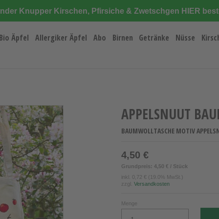
änder Knupper Kirschen, Pfirsiche & Zwetschgen HIER best
Bio Äpfel
Allergiker Äpfel
Abo
Birnen
Getränke
Nüsse
Kirsc
APPELSNUUT BA
BAUMWOLLTASCHE MOTIV APPELSN
4,50 €
Grundpreis: 4,50 € / Stück
inkl.
0,72 €
(19.0% MwSt.)
zzgl.
Versandkosten
Menge