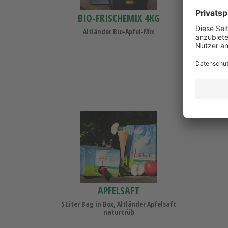
BIO-FRISCHEMIX 4KG
AP
Altländer Bio-Apfel-Mix
Alko
Apfelsaft
APFELSAFT
5 Liter Bag in Box, Altländer Apfelsaft
naturtrüb