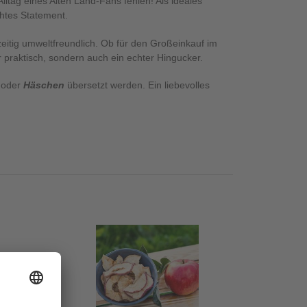
ltag eines Alten Land-Fans fehlen! Als ideales
chtes Statement.
zeitig umweltfreundlich. Ob für den Großeinkauf im
praktisch, sondern auch ein echter Hingucker.
oder
Häschen
übersetzt werden. Ein liebevolles
Bio
Apfelchips
50g