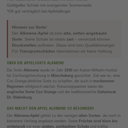
Goldgelbe Schale mit orangeroter Sonnenseite
*Oft gut verträglich bei Apfelallergie
Hinweis zur Sorte:
Der
Alkmene-Apfel
ist eine
alte, selten angebaute
Sorte
. Seine Schale ist relativ
zart
– vereinzelt können
Druckstellen
auftreten. Diese sind kein Qualitätsmangel.
Für
Transportschäden
übernehmen wir keine Haftung.
ÜBER DIE APFELSORTE ALKMENE
Die Sorte
Alkmene
wurde im Jahr
1930
am Kaiser-Wilhelm-Institut
für Züchtungsforschung in
Müncheberg
gezüchtet. Ziel war es, eine
Cox Orange-ähnliche Sorte zu schaffen, die auch in
trockeneren
Regionen
erfolgreich wächst. Kreuzungspartner waren die
englische Sorte Cox Orange
und der traditionsreiche
Geheimrat
Dr. Oldenburg
.
DAS MACHT DEN APFEL ALKMENE SO BESONDERS
Der
Alkmene-Apfel
gehört zu den wenigen
alten Sorten
, die noch in
kleinerem Umfang angebaut werden. Seine
Früchte sind klein bis
mittelgroß
mit einer
glatten, goldgelben Schale
und kräftig