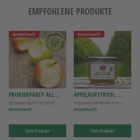
EMPFOHLENE PRODUKTE
Ausverkauft
Ausverkauft
PROBIERPAKET ALLERGIKER-ÄPFEL 4 SORTEN
APFELAUFSTRICH, ALTLÄNDER APFEL-MARMELADE
Altländer Äpfel für Apfelallergiker, Probierpaket ...
Regionale Altländer Fruchtaufstrich- Vegan, Gluten...
Ausverkauft
Ausverkauft
Zum Produkt
Zum Produkt