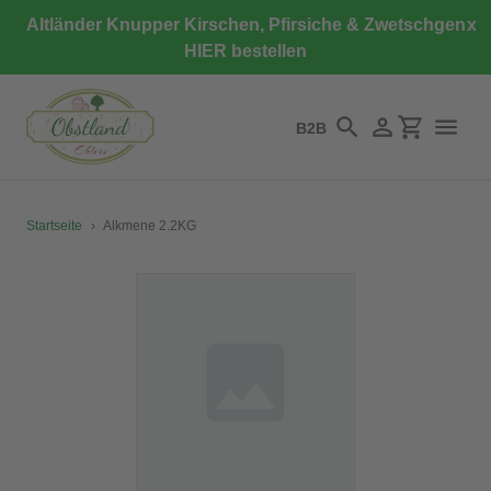
Direkt
Altländer Knupper Kirschen, Pfirsiche & Zwetschgen
x
zum
HIER bestellen
Inhalt
B2B
Suchen
Einloggen
Einkaufswa
Startseite
›
Alkmene 2.2KG