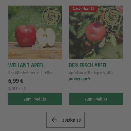
Ausverkauft
WELLANT APFEL
BERLEPSCH APFEL
Der Alleskönner Kl.I , Allergiker Apfel Wellant
Apfelsorte Berlepsch, Allergiker Apfel Kl.I 2.2kg
6,99 €
Ausverkauft
3,18 € / KG
Zum Produkt
Zum Produkt
ZURÜCK ZU