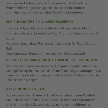
orangeroter Färbung
auf der Sonnenseite. Das
knackige
Fruchtfleisch
ist grünlich-gelb und bietet ein
besonders
aromatisches, fein-säuerliches Geschmackserlebnis
.
DESHALB SOLLTEST DU ALKMENE PROBIEREN
Tradition & Qualität: Eine echte Rarität aus Deutschland
Intensives Aroma: Erinnert an Cox Orange – fein-säuerlich &
duftig
Vielseitig einsetzbar: Perfekt als Tafelapfel, für Gebäck oder
Saft
Nur begrenzte Erntezeit – exklusiv im Direktversand
APFELALLERGIE? DANN KÖNNTE ALKMENE EINE OPTION SEIN
Dank des
vergleichsweise hohen Polyphenolgehalts
berichten
viele Apfelallergiker, dass sie die Sorte Alkmene
gut vertragen
. Wie
immer gilt:
Jeder Mensch reagiert unterschiedlich
– teste vorsichtig
und in kleinen Mengen.
JETZT ONLINE BESTELLEN
Du bekommst den
Alkmene-Apfel
bei uns
frisch vom Obsthof
direkt zu Dir nach Hause. Diese Sorte ist
nicht im Supermarkt
erhältlich – sichere Dir also jetzt Deine Portion
traditioneller