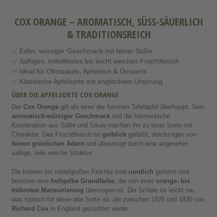
COX ORANGE – AROMATISCH, SÜSS-SÄUERLICH &
TRADITIONSREICH
✅ Edler, würziger Geschmack mit feiner Süße
✅ Saftiges, mittelfestes bis leicht weiches Fruchtfleisch
✅ Ideal für Obstsalate, Apfelmus & Desserts
✅ Klassische Apfelsorte mit englischem Ursprung
ÜBER DIE APFELSORTE COX ORANGE
Der
Cox Orange
gilt als einer der feinsten Tafeläpfel überhaupt. Sein
aromatisch-würziger Geschmack
und die harmonische
Kombination aus Süße und Säure machen ihn zu einer Sorte mit
Charakter. Das Fruchtfleisch ist
gelblich
gefärbt, durchzogen von
feinen grünlichen Adern
und überzeugt durch eine angenehm
saftige, teils weiche Struktur.
Die kleinen bis mittelgroßen Früchte sind
rundlich
geformt und
besitzen eine
hellgelbe Grundfarbe
, die von einer
orange- bis
trübroten Marmorierung
überzogen ist. Die Schale ist leicht rau,
was typisch für diese alte Sorte ist, die zwischen 1825 und 1830 von
Richard Cox
in England gezüchtet wurde.