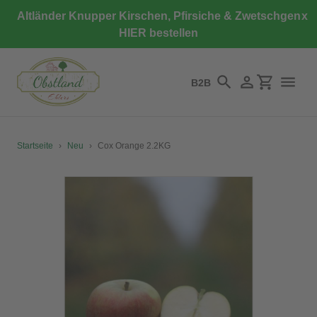
Direkt
Altländer Knupper Kirschen, Pfirsiche & Zwetschgen
x
zum
HIER bestellen
Inhalt
B2B
Suchen
Einloggen
Einkaufswa
Startseite
›
Neu
›
Cox Orange 2.2KG