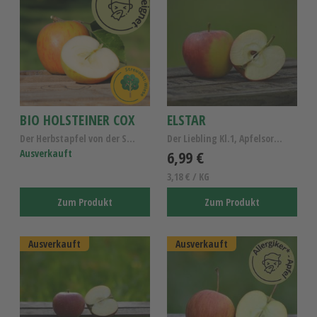
BIO HOLSTEINER COX
ELSTAR
Der Herbstapfel von der Streuobstwiese - Bio Apfel...
Der Liebling Kl.1, Apfelsorte Elstar
Ausverkauft
6,99 €
3,18 € / KG
Zum Produkt
Zum Produkt
Ausverkauft
Ausverkauft