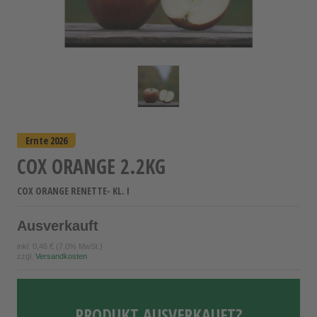
Ernte 2026
COX ORANGE 2.2KG
COX ORANGE RENETTE- KL. I
Ausverkauft
inkl.
0,46 €
(7.0% MwSt.)
zzgl.
Versandkosten
PRODUKT AUSVERKAUFT?