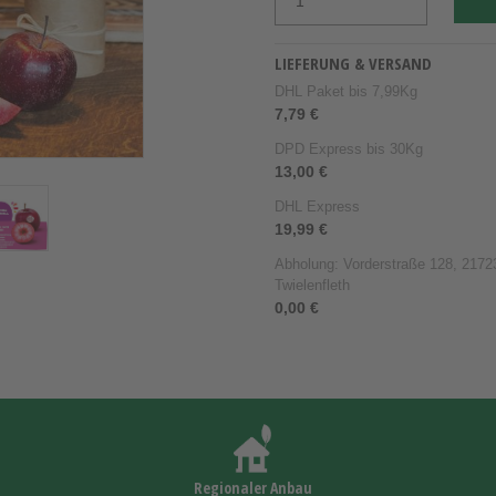
LIEFERUNG & VERSAND
DHL Paket bis 7,99Kg
7,79 €
DPD Express bis 30Kg
13,00 €
DHL Express
19,99 €
Abholung: Vorderstraße 128, 21723
Twielenfleth
0,00 €
Regionaler Anbau