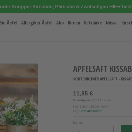
änder Knupper Kirschen, Pfirsiche & Zwetschgen HIER best
Bio Äpfel
Allergiker Äpfel
Abo
Birnen
Getränke
Nüsse
Kirsc
APFELSAFT KISSAB
SORTENREINER APFELSAFT - KISSA
11,85 €
Grundpreis: 2,37 € / Liter
inkl.
1,89 €
(19.0% MwSt.)
zzgl.
Versandkosten
Menge