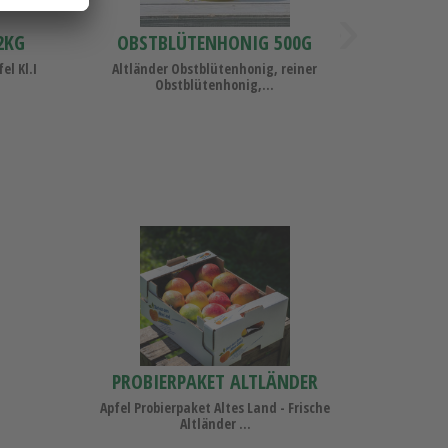
»
2KG
OBSTBLÜTENHONIG 500G
el Kl.I
Altländer Obstblütenhonig, reiner
Obstblütenhonig,...
Probierpaket
Altländer
Äpfel
4KG
PROBIERPAKET ALTLÄNDER
ÄPFEL 4KG
Apfel Probierpaket Altes Land - Frische
Altländer ...