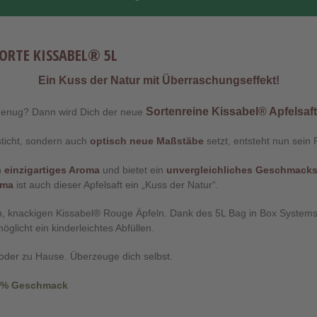
SORTE KISSABEL® 5L
Ein Kuss der Natur mit Überraschungseffekt!
Sortenreine Kissabel® Apfelsaft
genug? Dann wird Dich der neue
sticht, sondern auch
optisch neue Maßstäbe
setzt, entsteht nun sein 
n
einzigartiges Aroma
und bietet ein
unvergleichliches Geschmacks
oma
ist auch dieser Apfelsaft ein „Kuss der Natur“.
en, knackigen Kissabel® Rouge Äpfeln. Dank des 5L Bag in Box Systems 
licht ein kinderleichtes Abfüllen.
 oder zu Hause. Überzeuge dich selbst.
00% Geschmack