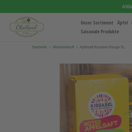
Direkt
Altl
zum
Inhalt
Unser Sortiment
Äpfel
Saisonale Produkte
Startseite
›
Meistverkauft
›
Apfelsaft Kissabel Rouge 5L