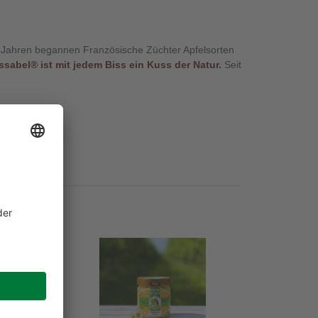
 20 Jahren begannen Französische Züchter Apfelsorten
ssabel® ist mit jedem Biss ein Kuss der Natur.
Seit
Obstblütenhonig
500g