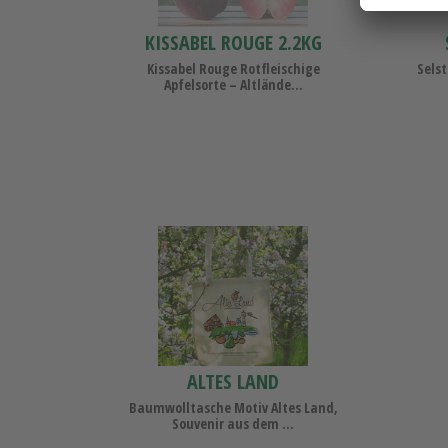
KISSABEL ROUGE 2.2KG
Kissabel Rouge Rotfleischige
Selst
Apfelsorte – Altlände...
Altes
Land
Baumwolltasche
ALTES LAND
BAUMWOLLTASCHE
Baumwolltasche Motiv Altes Land,
Souvenir aus dem ...