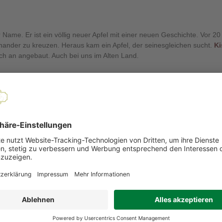
er Name. Er ist ein völlig neuer Apfel mit einer neuen Geschichte. Vor
einander zu kreuzen. Heraus kam ein Apfel, der seinesgleichen sucht.
Ki
lich an angebaut. Auch bei uns im Alten Land.
EMPFOHLENE PRODUKTE
 2026
Ernte 2026
ar
Bio
Santana
G
Apfel
2.2KG