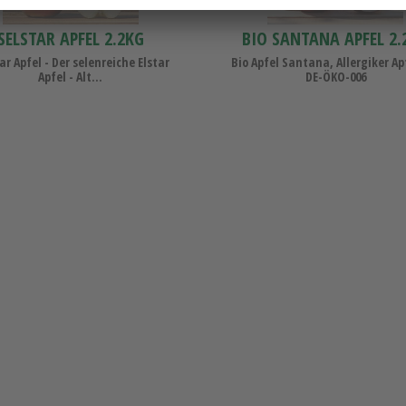
SELSTAR APFEL 2.2KG
BIO SANTANA APFEL 2.
ar Apfel - Der selenreiche Elstar
Bio Apfel Santana, Allergiker Apf
Apfel - Alt...
DE-ÖKO-006