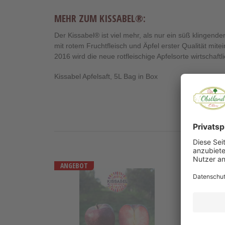
MEHR ZUM KISSABEL®:
Der Kissabel® ist viel mehr, als nur ein süß klingend
mit rotem Fruchtfleisch und Äpfel erster Qualität mit
2016 wird die neue rotfleischige Apfelsorte wirtschaft
Kissabel Apfelsaft, 5L Bag in Box
ANGEBOT
Ernte
Kissabel
Selst
Rouge
Apfel
2.2KG
2.2K