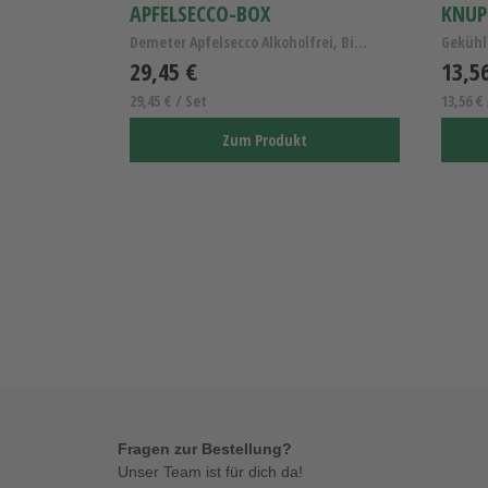
APFELSECCO-BOX
KNUP
Demeter Apfelsecco Alkoholfrei, Bio-Demeter Gesche...
29,45 €
13,5
29,45 € / Set
13,56 €
Zum Produkt
Fragen zur Bestellung?
Unser Team ist für dich da!