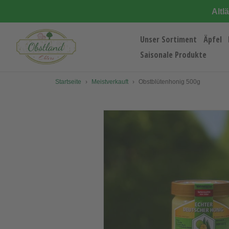
Direkt
Altl
zum
Inhalt
Unser Sortiment
Äpfel
Saisonale Produkte
Startseite
›
Meistverkauft
›
Obstblütenhonig 500g