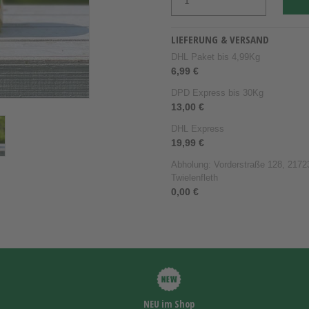
LIEFERUNG & VERSAND
DHL Paket bis 4,99Kg
6,99 €
DPD Express bis 30Kg
13,00 €
DHL Express
19,99 €
Abholung: Vorderstraße 128, 21723
Twielenfleth
0,00 €
NEU im Shop