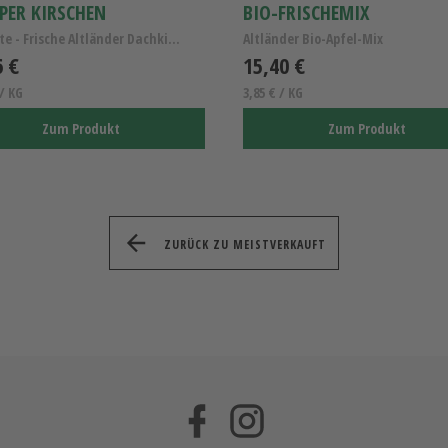
PER KIRSCHEN
BIO-FRISCHEMIX
Gekühlte - Frische Altländer Dachkirschen Knupper/...
Altländer Bio-Apfel-Mix
6 €
15,40 €
 / KG
3,85 € / KG
Zum Produkt
Zum Produkt
ZURÜCK ZU MEISTVERKAUFT
Facebook
Instagram