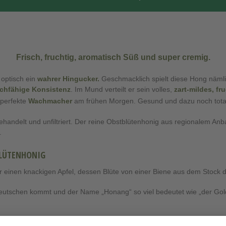
Frisch, fruchtig, aromatisch Süß und super cremig.
 optisch ein
wahrer Hingucker.
Geschmacklich spielt diese Hong nämli
ichfähige Konsistenz
. Im Mund verteilt er sein volles,
zart-mildes, f
 perfekte
Wachmacher
am frühen Morgen. Gesund und dazu noch total
ehandelt und unfiltriert. Der reine Obstblütenhonig aus regionalem An
.
BLÜTENHONIG
oder einen knackigen Apfel, dessen Blüte von einer Biene aus dem Stock 
eutschen kommt und der Name „Honang“ so viel bedeutet wie „der Gol