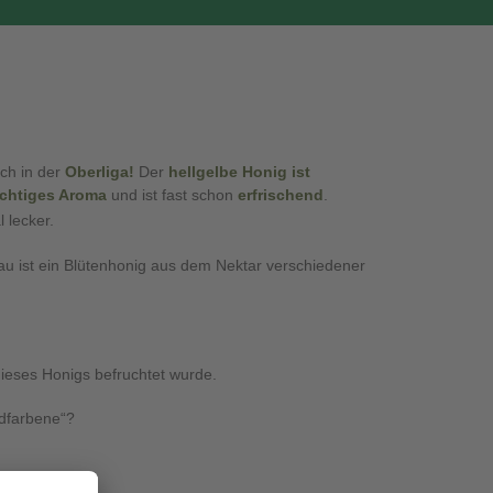
ch in der
Oberliga!
Der
hellgelbe Honig ist
ruchtiges Aroma
und ist fast schon
erfrischend
.
 lecker.
bau ist ein Blütenhonig aus dem Nektar verschiedener
dieses Honigs befruchtet wurde.
dfarbene“?