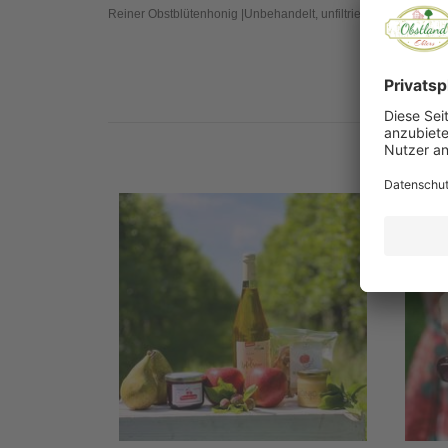
Reiner Obstblütenhonig |Unbehandelt, unfiltriert| Regionale u
Ernte