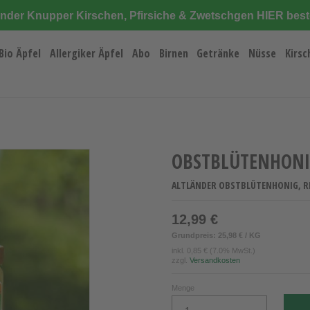
änder Knupper Kirschen, Pfirsiche & Zwetschgen HIER best
Bio Äpfel
Allergiker Äpfel
Abo
Birnen
Getränke
Nüsse
Kirsc
OBSTBLÜTENHONI
ALTLÄNDER OBSTBLÜTENHONIG, R
12,99 €
Grundpreis: 25,98 € / KG
inkl.
0,85 €
(7.0% MwSt.)
zzgl.
Versandkosten
Menge