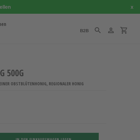
ellen
x
hen
B2B
Suchen
Einloggen
Einkauf
G 500G
EINER OBSTBLÜTENHONIG, REGIONALER HONIG
IN DEN EINKAUFSWAGEN LEGEN