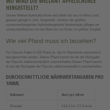
WO WIRD DIE WELLANT APFELSCHORLE
HERGESTELLT?
Unsere Wellant Apfelsaftschorle wird direkt bei uns im Alten Land,
genauer gesagt in Jork, hergestellt. Inmitten der größten
zusammenhängenden Apfelanbaugebiete Nordeuropas pflegen wir
unsere Apfelbäume von der Blüte bis zur Ernte mit größter Sorgfalt.
Wie viel Pfand muss ich bezahlen?
Pro Flasche Fallen 0,15€ Pfand an, die Im Warenkorb automatisch
dazugerechnet werden. Dieses Pfand kannst du bei der Rückgabe
der Flasche selbstverständlich zurückerhalten.Dieses Pfand kannst
du bei der Rückgabe der Flasche selbstverständlich zurückerhalten.
DURCHSCHNITTLICHE NÄHRWERTANGABEN PRO
100ML
Nährwert
Wert pro 100 ml
Energie
118,2 kJ / 27,6 kcal