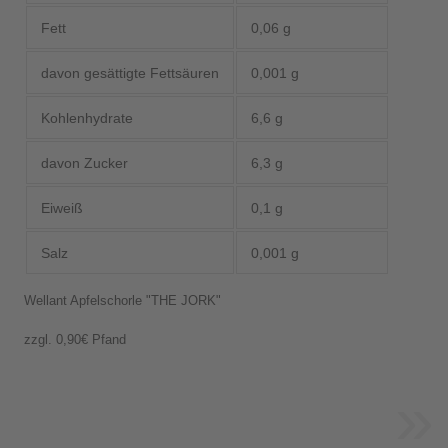
Fett
0,06 g
davon gesättigte Fettsäuren
0,001 g
Kohlenhydrate
6,6 g
davon Zucker
6,3 g
Eiweiß
0,1 g
Salz
0,001 g
Wellant Apfelschorle "THE JORK"
zzgl. 0,90€ Pfand
»