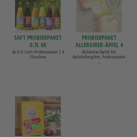
0.7L
Äpfel
6x
4
Sorten
SAFT PROBIERPAKET
PROBIERPAKET
0.7L 6X
ALLERGIKER-ÄPFEL 4
SORTEN
6x 0.7L Saft-Probierpaket | 6
Altländer Äpfel für
Flaschen
Apfelallergiker, Probierpaket
...
Apfelsaft
Kissabel
Rouge
5L