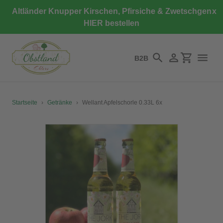
Direkt
Altländer Knupper Kirschen, Pfirsiche & Zwetschgen
x
zum
HIER bestellen
Inhalt
B2B
Suchen
Einloggen
Einkaufswa
Startseite
›
Getränke
›
Wellant Apfelschorle 0.33L 6x