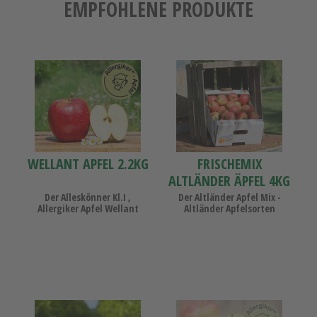
EMPFOHLENE PRODUKTE
Wellant
Frischemix
Apfel
Altländer
2.2KG
Äpfel
4KG
WELLANT APFEL 2.2KG
FRISCHEMIX
ALTLÄNDER ÄPFEL 4KG
Der Alleskönner Kl.I ,
Der Altländer Apfel Mix -
Allergiker Apfel Wellant
Altländer Apfelsorten
Saft
Probierpaket
Probierpaket
Allergiker-