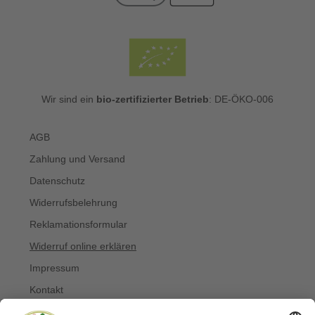
Wir sind ein
bio-zertifizierter Betrieb
: DE-ÖKO-006
AGB
Zahlung und Versand
Datenschutz
Widerrufsbelehrung
Reklamationsformular
Widerruf online erklären
Impressum
Kontakt
Über uns