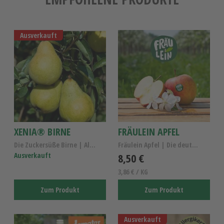
Ausverkauft
XENIA® BIRNE
FRÄULEIN APFEL
Die Zuckersüße Birne | Altländer Birnen Kl.I
Fräulein Apfel | Die deutsche Apfelentdeckung
Ausverkauft
8,50 €
3,86 € / KG
Zum Produkt
Zum Produkt
Ausverkauft