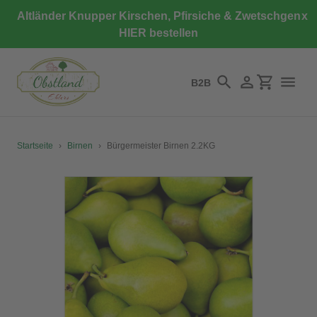
Direkt
Altländer Knupper Kirschen, Pfirsiche & Zwetschgen
x
zum
HIER bestellen
Inhalt
B2B
Suchen
Einloggen
Einkaufswa
Startseite
›
Birnen
›
Bürgermeister Birnen 2.2KG