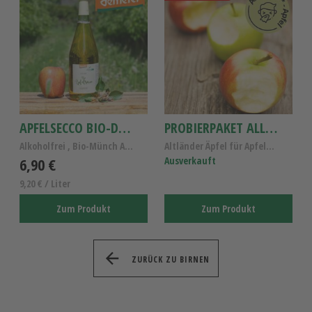
APFELSECCO BIO-DEMETER 0,75L
PROBIERPAKET ALLERGIKER-ÄPFEL 4 SORTEN
Alkoholfrei , Bio-Münch Apfelsecco
Altländer Äpfel für Apfelallergiker, Probierpaket ...
6,90 €
Ausverkauft
9,20 € / Liter
Zum Produkt
Zum Produkt
ZURÜCK ZU BIRNEN