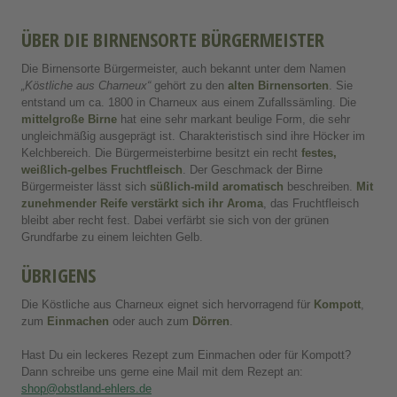
ÜBER DIE
BIRNENSORTE BÜRGERMEISTER
Die Birnensorte Bürgermeister, auch bekannt unter dem Namen
„Köstliche aus Charneux“
gehört zu den
alten Birnensorten
. Sie
entstand um ca. 1800 in Charneux aus einem Zufallssämling. Die
mittelgroße Birne
hat eine sehr markant beulige Form, die sehr
ungleichmäßig ausgeprägt ist. Charakteristisch sind ihre Höcker im
Kelchbereich. Die Bürgermeisterbirne besitzt ein recht
festes,
weißlich-gelbes Fruchtfleisch
. Der Geschmack der Birne
Bürgermeister lässt sich
süßlich-mild aromatisch
beschreiben.
Mit
zunehmender Reife verstärkt sich ihr Aroma
, das Fruchtfleisch
bleibt aber recht fest. Dabei verfärbt sie sich von der grünen
Grundfarbe zu einem leichten Gelb.
ÜBRIGENS
Die Köstliche aus Charneux eignet sich hervorragend für
Kompott
,
zum
Einmachen
oder auch zum
Dörren
.
Hast Du ein leckeres Rezept zum Einmachen oder für Kompott?
Dann schreibe uns gerne eine Mail mit dem Rezept an:
shop@obstland-ehlers.de