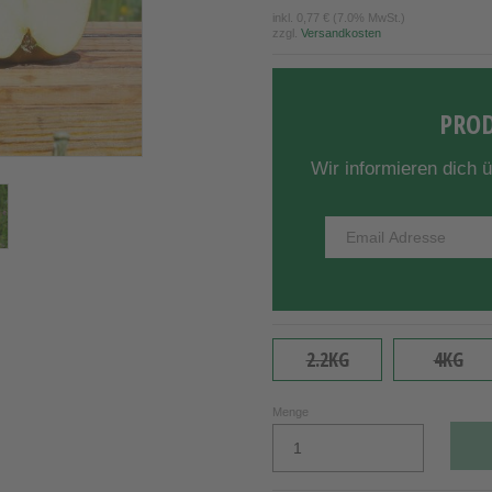
inkl.
0,77 €
(7.0% MwSt.)
zzgl.
Versandkosten
PROD
Wir informieren dich 
2.2KG
4KG
Menge