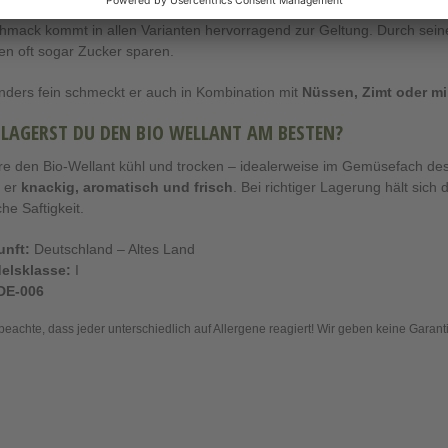
io Wellant ist ein echter Alleskönner: Ob als
frischer Snack
, im
Apfel
mack kommt in allen Varianten hervorragend zur Geltung. Durch sein
n oft sogar Zucker sparen.
ders fein schmeckt er auch in Kombination mit
Nüssen, Zimt oder m
 LAGERST DU DEN BIO WELLANT AM BESTEN?
e den Bio-Wellant kühl und trocken – idealerweise im Gemüsefach des
t er
knackig, aromatisch und frisch
. Bei richtiger Lagerung hält sic
che Saftigkeit.
unft:
Deutschland – Altes Land
elsklasse:
I
DE-006
 beachte, dass jeder unterschiedlich auf Allergene reagiert! Wir geben keine Garantie