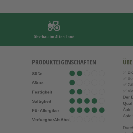
Obstbau im Alten Land
PRODUKTEIGENSCHAFTEN
ÜBE
✅ Bio
Süße
✅ Bes
Säure
✅ Gil
✅ Vie
Festigkeit
Der
B
Saftigkeit
Quali
Äpfel
Für Allergiker
Apfel
VerfuegbarAlsAbo
Durch