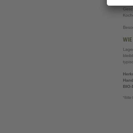
Der B
Gesch
Koche
Beson
WIE
Lager
bleib
typis
Herk
Hand
BIO-
*Bitte