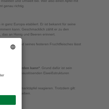
Insekten und Umwelt bei. Wer also einen Apfel mit
nt genau richtig.
n ganz Europa etabliert. Er ist bekannt für seine
chimmern kann. Geschmacklich zählt er zu den
, das an Honig und Beeren erinnert.
tober
. Aufgrund seines festeren Fruchtfleisches lässt
ack.
 vertragen werden kann*
. Grund dafür ist sein
orten die allergieauslösenden Eiweißstrukturen
mmliche Supermarktäpfel reagieren. Trotzdem gilt:
nnen wir nicht geben.