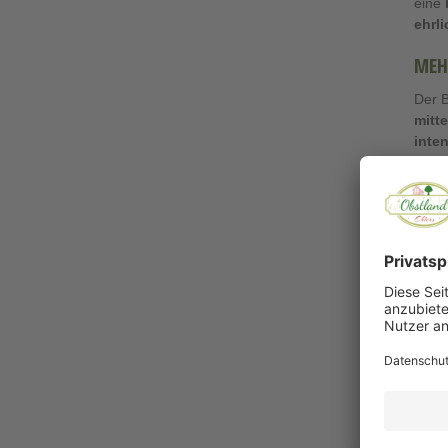
eine
ehrl
MEH
Der B
mitt
inte
Die E
er si
BIO
Der W
verg
verä
Damit
Jeder
BIO