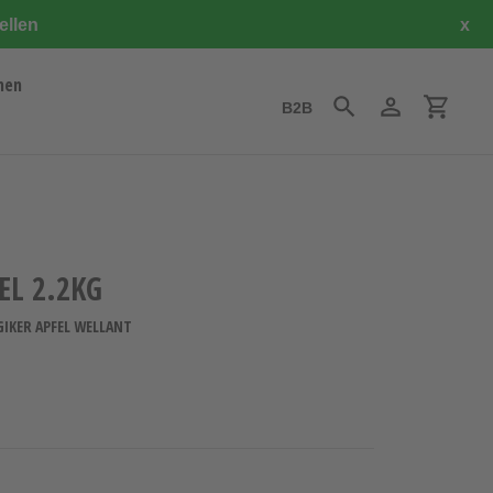
ellen
x
hen
B2B
Suchen
Einloggen
Einkauf
EL 2.2KG
RGIKER APFEL WELLANT