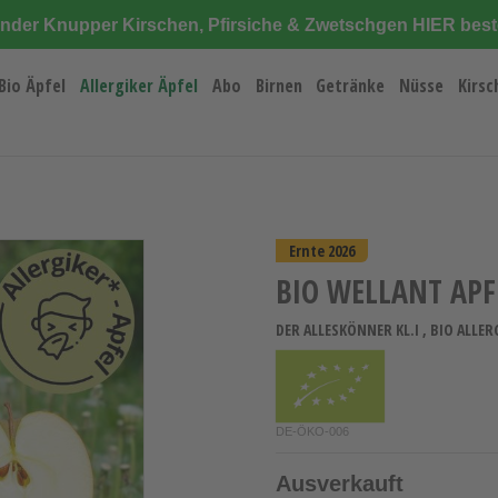
änder Knupper Kirschen, Pfirsiche & Zwetschgen HIER best
Bio Äpfel
Allergiker Äpfel
Abo
Birnen
Getränke
Nüsse
Kirsc
Ernte 2026
BIO WELLANT APF
DER ALLESKÖNNER KL.I , BIO ALLE
DE-ÖKO-006
Ausverkauft