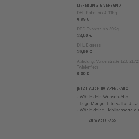
LIEFERUNG & VERSAND
DHL Paket bis 4,99Kg
6,99 €
DPD Express bis 30Kg
13,00 €
DHL Express
19,99 €
Abholung: Vorderstraße 128, 21723
Twielenfleth
0,00 €
JETZT AUCH IM APFEL-ABO!
- Wähle dein Wunsch-Abo
- Lege Menge, Intervall und Lauf
- Wähle deine Lieblingssorte a
Zum Apfel-Abo