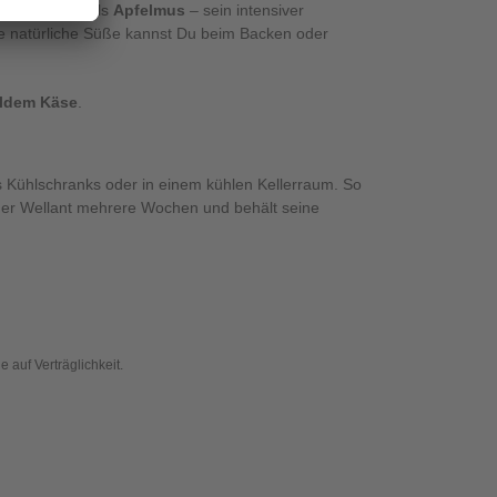
kuchen
oder als
Apfelmus
– sein intensiver
e natürliche Süße kannst Du beim Backen oder
ildem Käse
.
 Kühlschranks oder in einem kühlen Kellerraum. So
h der Wellant mehrere Wochen und behält seine
 auf Verträglichkeit.