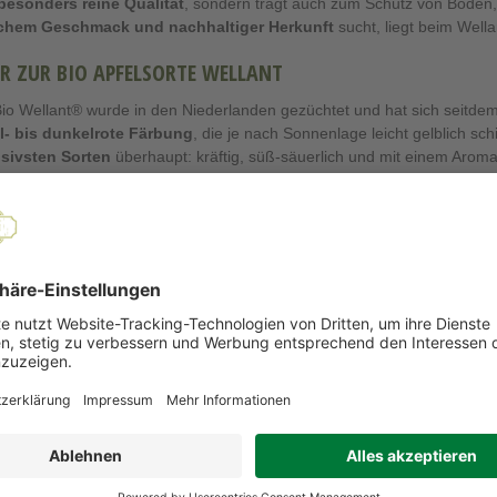
besonders reine Qualität
, sondern trägt auch zum Schutz von Boden, 
ichem Geschmack und nachhaltiger Herkunft
sucht, liegt beim Wella
R ZUR BIO APFELSORTE WELLANT
io Wellant® wurde in den Niederlanden gezüchtet und hat sich seitdem i
el- bis dunkelrote Färbung
, die je nach Sonnenlage leicht gelblich s
nsivsten Sorten
überhaupt: kräftig, süß-säuerlich und mit einem Aroma
rntezeit des Wellant liegt
zwischen Ende September und Anfang Ok
ch gut lagern und behält dabei lange seine Frische und seinen Geschm
 WELLANT UND APFELALLERGIE
ellant gilt als Apfelsorte, die von vielen Apfelallergikern
häufig besser
leichsweise hoher
Polyphenolgehalt
, der ähnlich wie bei alten Apfels
ndern kann.
 ist der Wellant eine interessante Option für Menschen, die auf herkö
 Körper reagiert unterschiedlich – eine Garantie auf Verträglichkeit kö
-WELLANT IN DER KÜCHE