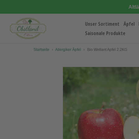
Direkt
Altl
zum
Inhalt
Unser Sortiment
Äpfel
Saisonale Produkte
Startseite
›
Allergiker Äpfel
›
Bio Wellant Apfel 2.2KG