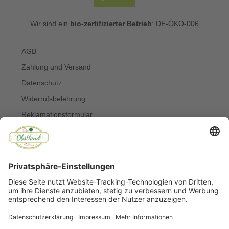
Wir sind ein
bio-zertifizierter Betrieb
: DE-ÖKO-006
AGB
Zahlung und Versand
Datenschutz
Widerrufsbelehrung
Reklamationsformular
Widerruf online erklären
Impressum
Kontakt
Über uns
Allergiker
Blog