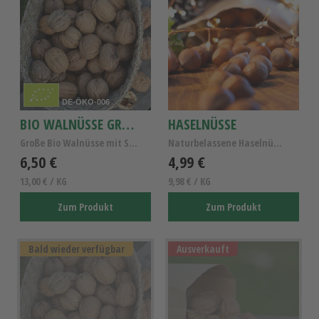
DE-ÖKO-006
BIO WALNÜSSE GRENOBLE
HASELNÜSSE
Große Bio Walnüsse mit Schale aus Frankreich - No...
Naturbelassene Haselnüsse aus Frankreich 500g
6,50 €
4,99 €
13,00 € / KG
9,98 € / KG
Zum Produkt
Zum Produkt
Bald wieder verfügbar
Ausverkauft