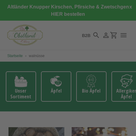
Direkt
Altländer Knupper Kirschen, Pfirsiche & Zwetschgen
x
zum
HIER bestellen
Inhalt
B2B
Suchen
Einloggen
Einkaufswa
Startseite
›
walnüsse
Unser
Äpfel
Bio Äpfel
Allergike
Sortiment
Äpfel