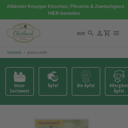
Direkt
Altländer Knupper Kirschen, Pfirsiche & Zwetschgen
x
zum
HIER bestellen
Inhalt
B2B
Suchen
Einloggen
Einkaufswa
Startseite
›
granny smith
Unser
Äpfel
Bio Äpfel
Allergike
Sortiment
Äpfel
Ausverkauft