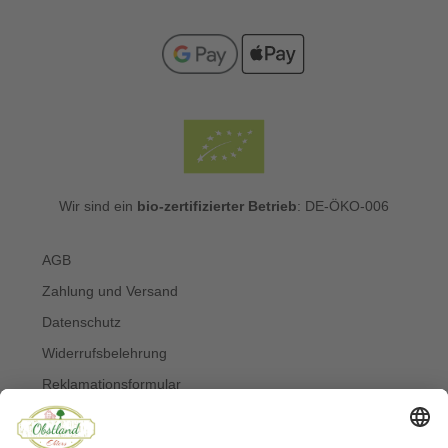
Wir sind ein
bio-zertifizierter Betrieb
: DE-ÖKO-006
AGB
Zahlung und Versand
Datenschutz
Widerrufsbelehrung
Reklamationsformular
Widerruf online erklären
Impressum