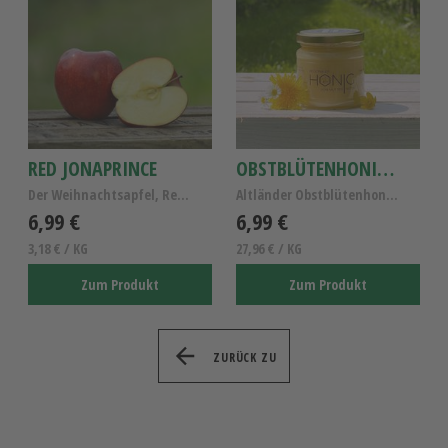
RED JONAPRINCE
OBSTBLÜTENHONIG 250G
Der Weihnachtsapfel, Red Prince KL.I
Altländer Obstblütenhonig, reiner Obstblütenhonig,...
6,99 €
6,99 €
3,18 € / KG
27,96 € / KG
Zum Produkt
Zum Produkt
ZURÜCK ZU