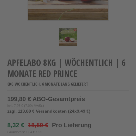
APFELABO 8KG | WÖCHENTLICH | 6
MONATE RED PRINCE
8KG WÖCHENTLICH, 6 MONATE LANG GELIEFERT
199,80 € ABO-Gesamtpreis
inkl.
7,97 €
(7.0% MwSt.)
zzgl. 113,88 € Versandkosten (24x9,49 €)
8,32 €
18,50 €
Pro Lieferung
Grundpreis: 1,04 € / KG