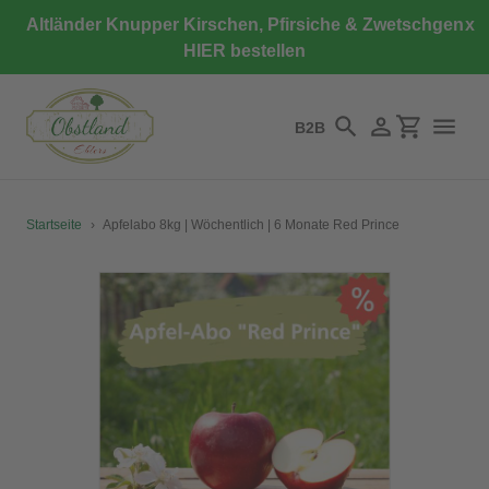
Direkt
Altländer Knupper Kirschen, Pfirsiche & Zwetschgen
x
zum
HIER bestellen
Inhalt
B2B
Suchen
Einloggen
Einkaufswa
Startseite
›
Apfelabo 8kg | Wöchentlich | 6 Monate Red Prince