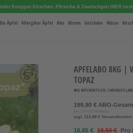
änder Knupper Kirschen, Pfirsiche & Zwetschgen HIER best
Bio Äpfel
Allergiker Äpfel
Abo
Birnen
Getränke
Nüsse
Kirsc
APFELABO 8KG | 
TOPAZ
8KG WÖCHENTLICH, 3 MONATE LAN
199,80 € ABO-Gesam
inkl.
7,97 €
(7.0% MwSt.)
zzgl. 113,88 € Versandkosten 
16,65 €
18,50 €
Pro 