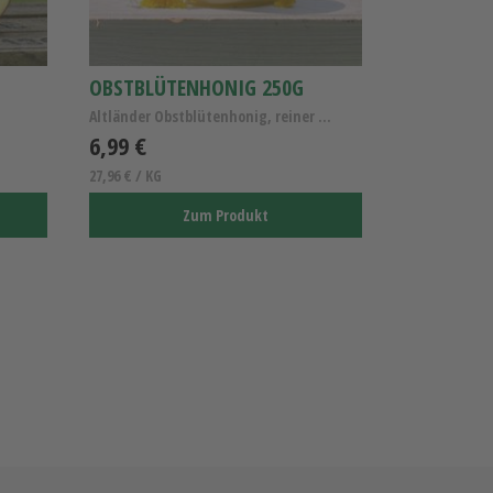
OBSTBLÜTENHONIG 250G
Altländer Obstblütenhonig, reiner Obstblütenhonig,...
6,99 €
27,96 € / KG
Zum Produkt