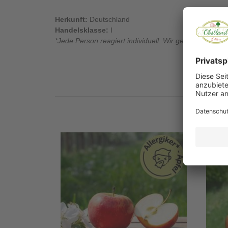
Herkunft:
Deutschland
Handelsklasse:
I
*Jede Person reagiert individuell. Wir geben keine Gar