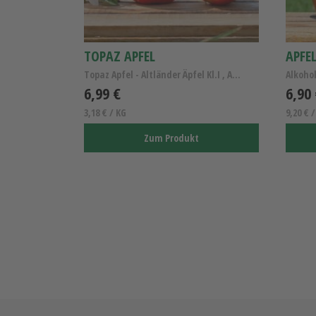
TOPAZ APFEL
Topaz Apfel - Altländer Äpfel Kl.I , Allergikerapfel
Alkohol
6,99 €
6,90
3,18 € / KG
9,20 € /
Zum Produkt