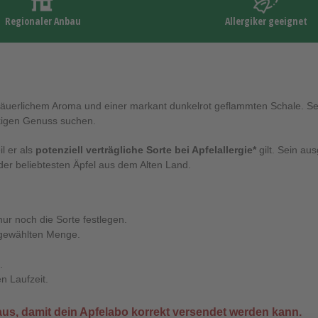
Regionaler Anbau
Allergiker geeignet
insäuerlichem Aroma und einer markant dunkelrot geflammten Schale. Sei
ackigen Genuss suchen.
l er als
potenziell verträgliche Sorte bei Apfelallergie*
gilt. Sein au
er beliebtesten Äpfel aus dem Alten Land.
nur noch die Sorte festlegen.
 gewählten Menge.
.
n Laufzeit.
us, damit dein Apfelabo korrekt versendet werden kann.