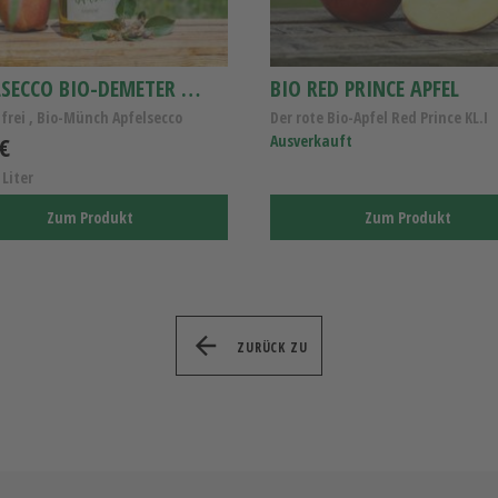
APFELSECCO BIO-DEMETER 0,75L
BIO RED PRINCE APFEL
frei , Bio-Münch Apfelsecco
Der rote Bio-Apfel Red Prince KL.I
 €
Ausverkauft
 Liter
Zum Produkt
Zum Produkt
ZURÜCK ZU