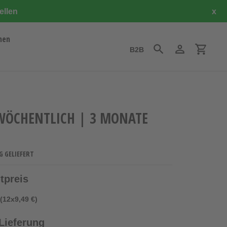
ellen
x
hen
B2B
Suchen
Einloggen
Einkauf
WÖCHENTLICH | 3 MONATE
G GELIEFERT
tpreis
(12x9,49 €)
Lieferung