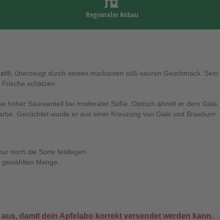
Regionaler Anbau
zi®
, überzeugt durch seinen markanten süß-sauren Geschmack. Sein se
ve Frische schätzen.
eise hoher Säureanteil bei moderater Süße. Optisch ähnelt er dem Gala, 
r Farbe. Gezüchtet wurde er aus einer Kreuzung von
Gala
und
Braeburn
.
nur noch die Sorte festlegen.
r gewählten Menge.
.
aus, damit dein Apfelabo korrekt versendet werden kann.