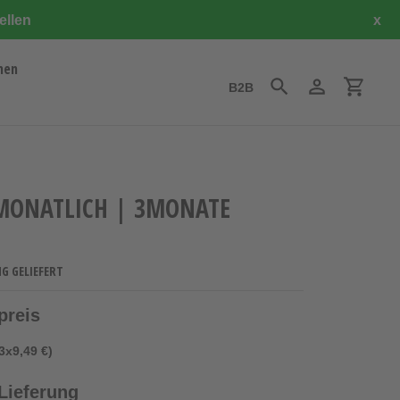
ellen
x
hen
B2B
Suchen
Einloggen
Einkauf
 MONATLICH | 3MONATE
NG GELIEFERT
preis
3x9,49 €)
Lieferung