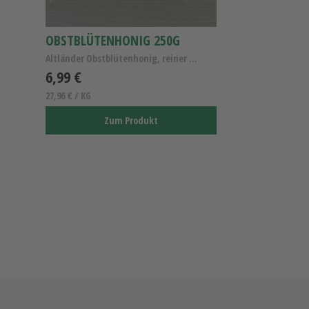
OBSTBLÜTENHONIG 250G
Altländer Obstblütenhonig, reiner Obstblütenhonig,...
6,99 €
27,96 € / KG
Zum Produkt