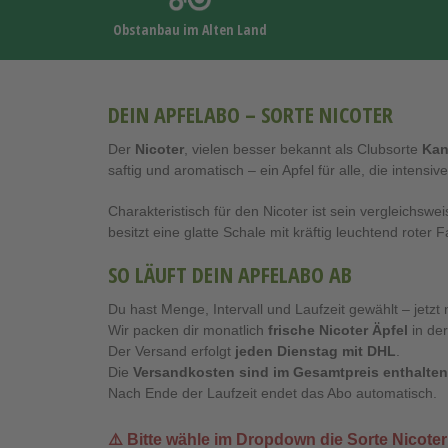
Obstanbau im Alten Land
DEIN APFELABO – SORTE NICOTER
Der
Nicoter
, vielen besser bekannt als Clubsorte
Kan
saftig und aromatisch – ein Apfel für alle, die intensi
Charakteristisch für den Nicoter ist sein vergleichsw
besitzt eine glatte Schale mit kräftig leuchtend rote
SO LÄUFT DEIN APFELABO AB
Du hast Menge, Intervall und Laufzeit gewählt – jetzt 
Wir packen dir monatlich
frische Nicoter Äpfel
in de
Der Versand erfolgt
jeden Dienstag mit DHL
.
Die
Versandkosten sind im Gesamtpreis enthalten
Nach Ende der Laufzeit endet das Abo automatisch.
⚠️ Bitte wähle im Dropdown die Sorte
Nicoter