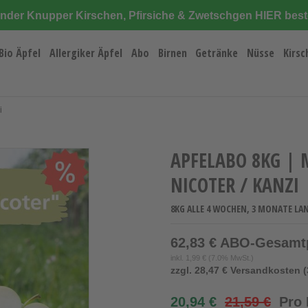
änder Knupper Kirschen, Pfirsiche & Zwetschgen HIER best
Bio Äpfel
Allergiker Äpfel
Abo
Birnen
Getränke
Nüsse
Kirsc
i
APFELABO 8KG |
NICOTER / KANZI
8KG ALLE 4 WOCHEN, 3 MONATE LA
62,83 € ABO-Gesamt
inkl.
1,99 €
(7.0% MwSt.)
zzgl. 28,47 € Versandkosten (
20,94 €
21,59 €
Pro 