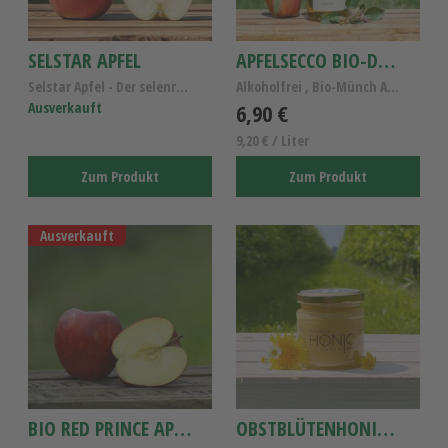
SELSTAR APFEL
APFELSECCO BIO-DEMETER 0,75L
Selstar Apfel - Der selenreiche Elstar Apfel - Alt...
Alkoholfrei , Bio-Münch Apfelsecco
Ausverkauft
6,90 €
9,20 € / Liter
Zum Produkt
Zum Produkt
Ausverkauft
BIO RED PRINCE APFEL
OBSTBLÜTENHONIG 250G