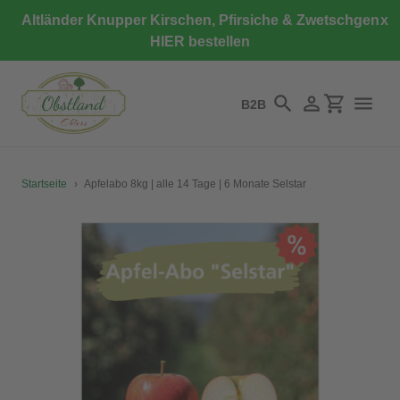
Direkt
Altländer Knupper Kirschen, Pfirsiche & Zwetschgen
x
zum
HIER bestellen
Inhalt
B2B
Suchen
Einloggen
Einkaufswa
Startseite
›
Apfelabo 8kg | alle 14 Tage | 6 Monate Selstar