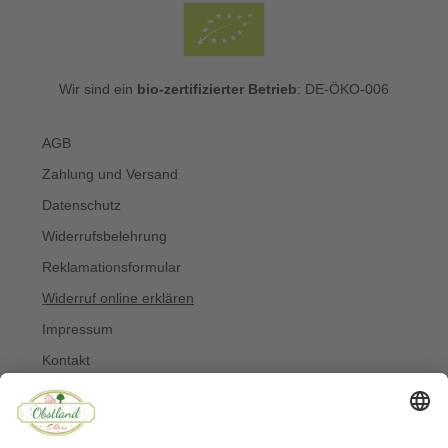
Wir sind ein
bio-zertifizierter Betrieb
: DE-ÖKO-006
AGB
Zahlung und Versand
Datenschutz
Widerrufsbelehrung
Reklamationsformular
Widerruf online erklären
Impressum
Kontakt
Über uns
Allergiker