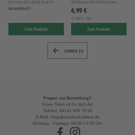
Der rote Bio-Apfel Red Prince KL.I
Altländer Obstblütenhonig, reiner Obstblütenhonig,...
Ausverkauft
6,99 €
27,96 € / KG
Zum Produkt
Zum Produkt
ZURÜCK ZU
Fragen zur Bestellung?
Unser Team ist für dich da!
Telefon:
04141-939 70 50
E-Mail:
shop@obstland-ehlers.de
Montags - Freitags: 08:00-13:00 Uhr
Facebook
Instagram