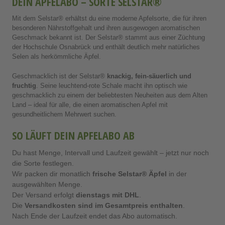
DEIN APFELABO – SORTE SELSTAR®
Mit dem Selstar® erhältst du eine moderne Apfelsorte, die für ihren
besonderen Nährstoffgehalt und ihren ausgewogen aromatischen
Geschmack bekannt ist. Der Selstar® stammt aus einer Züchtung
der Hochschule Osnabrück und enthält deutlich mehr natürliches
Selen als herkömmliche Äpfel.
Geschmacklich ist der Selstar®
knackig, fein-säuerlich und
fruchtig
. Seine leuchtend-rote Schale macht ihn optisch wie
geschmacklich zu einem der beliebtesten Neuheiten aus dem Alten
Land – ideal für alle, die einen aromatischen Apfel mit
gesundheitlichem Mehrwert suchen.
SO LÄUFT DEIN APFELABO AB
Du hast Menge, Intervall und Laufzeit gewählt – jetzt nur noch
die Sorte festlegen.
Wir packen dir monatlich
frische Selstar® Äpfel
in der
ausgewählten Menge.
Der Versand erfolgt
dienstags mit DHL
.
Die
Versandkosten sind im Gesamtpreis enthalten
.
Nach Ende der Laufzeit endet das Abo automatisch.