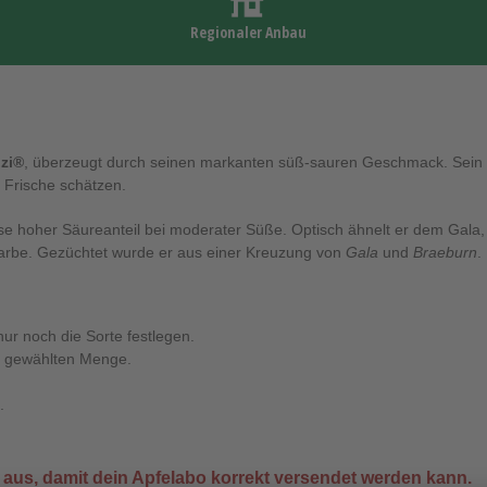
Regionaler Anbau
zi®
, überzeugt durch seinen markanten süß-sauren Geschmack. Sein se
ve Frische schätzen.
eise hoher Säureanteil bei moderater Süße. Optisch ähnelt er dem Gala, 
r Farbe. Gezüchtet wurde er aus einer Kreuzung von
Gala
und
Braeburn
.
nur noch die Sorte festlegen.
r gewählten Menge.
.
aus, damit dein Apfelabo korrekt versendet werden kann.