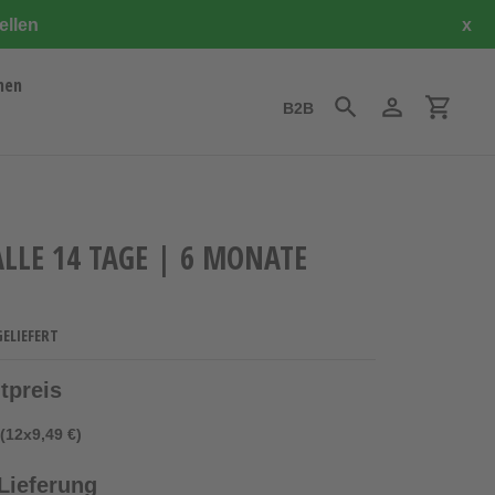
ellen
x
hen
B2B
Suchen
Einloggen
Einkauf
ALLE 14 TAGE | 6 MONATE
GELIEFERT
tpreis
(12x9,49 €)
Lieferung