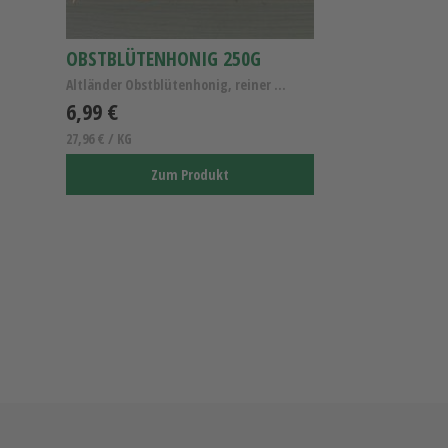
OBSTBLÜTENHONIG 250G
Altländer Obstblütenhonig, reiner Obstblütenhonig,...
6,99 €
27,96 € / KG
Zum Produkt