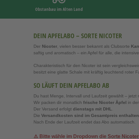
Obstanbau im Alten Land
DEIN APFELABO – SORTE NICOTER
Der
Nicoter
, vielen besser bekannt als Clubsorte
Kan
saftig und aromatisch – ein Apfel für alle, die intensi
Charakteristisch für den Nicoter ist sein vergleichsw
besitzt eine glatte Schale mit kräftig leuchtend rote
SO LÄUFT DEIN APFELABO AB
Du hast Menge, Intervall und Laufzeit gewählt – jetzt 
Wir packen dir monatlich
frische Nicoter Äpfel
in de
Der Versand erfolgt
dienstags mit DHL
.
Die
Versandkosten sind im Gesamtpreis enthalten
Nach Ende der Laufzeit endet das Abo automatisch.
⚠️ Bitte wähle im Dropdown die Sorte
Nicoter