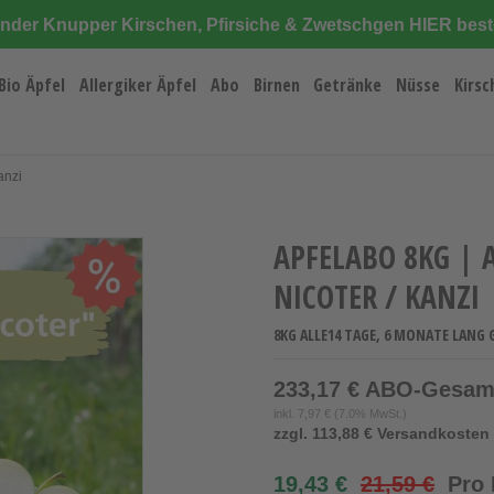
änder Knupper Kirschen, Pfirsiche & Zwetschgen HIER best
Bio Äpfel
Allergiker Äpfel
Abo
Birnen
Getränke
Nüsse
Kirsc
anzi
APFELABO 8KG | 
NICOTER / KANZI
8KG ALLE14 TAGE, 6 MONATE LANG 
233,17 € ABO-Gesam
inkl.
7,97 €
(7.0% MwSt.)
zzgl. 113,88 € Versandkosten 
19,43 €
21,59 €
Pro 