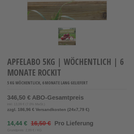
APFELABO 5KG | WÖCHENTLICH | 6
MONATE ROCKIT
5 KG WÖCHENTLICH, 6 MONATE LANG GELIEFERT
346,50 € ABO-Gesamtpreis
inkl.
13,09 €
(7.0% MwSt.)
zzgl. 186,96 € Versandkosten (24x7,79 €)
14,44 €
16,50 €
Pro Lieferung
Grundpreis: 2,89 € / KG