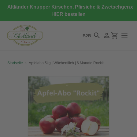
Direkt
Altländer Knupper Kirschen, Pfirsiche & Zwetschgen
x
zum
HIER bestellen
Inhalt
B2B
Suchen
Einloggen
Einkaufswa
Startseite
›
Apfelabo 5kg | Wöchentlich | 6 Monate Rockit