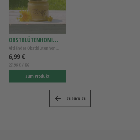
OBSTBLÜTENHONIG 250G
Altländer Obstblütenhonig, reiner Obstblütenhonig,...
6,99 €
27,96 € / KG
Zum Produkt
ZURÜCK ZU