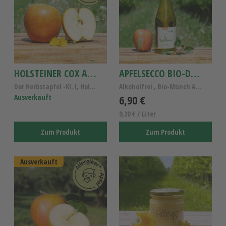
HOLSTEINER COX APFEL
APFELSECCO BIO-DEMETER 0,75L
Der Herbstapfel -Kl. I, Holsteiner Cox Apfel für A...
Alkoholfrei , Bio-Münch Apfelsecco
Ausverkauft
6,90 €
9,20 € / Liter
Zum Produkt
Zum Produkt
Ausverkauft