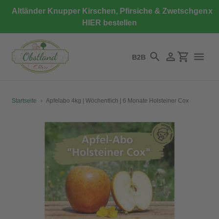
Direkt
Altländer Knupper Kirschen, Pfirsiche & Zwetschgen
x
zum
HIER bestellen
Inhalt
B2B
Suchen
Einloggen
Einkaufswa
Startseite
›
Apfelabo 4kg | Wöchentlich | 6 Monate Holsteiner Cox