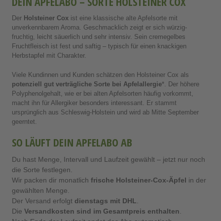
DEIN APFELABO – SORTE HOLSTEINER COX
Der
Holsteiner Cox
ist eine klassische alte Apfelsorte mit
unverkennbarem Aroma. Geschmacklich zeigt er sich würzig-
fruchtig, leicht säuerlich und sehr intensiv. Sein cremegelbes
Fruchtfleisch ist fest und saftig – typisch für einen knackigen
Herbstapfel mit Charakter.
Viele Kundinnen und Kunden schätzen den Holsteiner Cox als
potenziell gut verträgliche Sorte bei Apfelallergie
*. Der höhere
Polyphenolgehalt, wie er bei alten Apfelsorten häufig vorkommt,
macht ihn für Allergiker besonders interessant. Er stammt
ursprünglich aus Schleswig-Holstein und wird ab Mitte September
geerntet.
SO LÄUFT DEIN APFELABO AB
Du hast Menge, Intervall und Laufzeit gewählt – jetzt nur noch
die Sorte festlegen.
Wir packen dir monatlich
frische Holsteiner-Cox-Äpfel
in der
gewählten Menge.
Der Versand erfolgt
dienstags mit DHL
.
Die
Versandkosten sind im Gesamtpreis enthalten
.