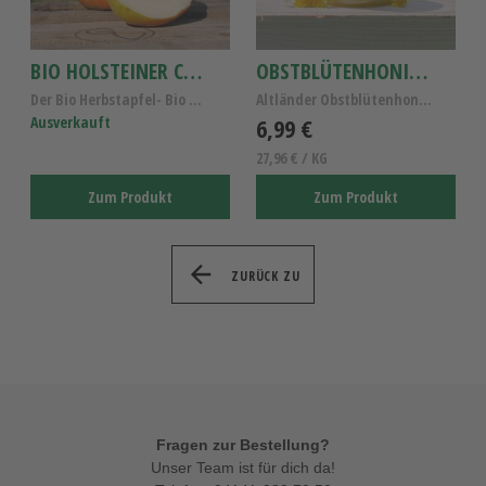
BIO HOLSTEINER COX APFEL
OBSTBLÜTENHONIG 250G
Der Bio Herbstapfel- Bio Holsteiner Cox Apfel Kl.I...
Altländer Obstblütenhonig, reiner Obstblütenhonig,...
Ausverkauft
6,99 €
27,96 € / KG
Zum Produkt
Zum Produkt
ZURÜCK ZU
Fragen zur Bestellung?
Unser Team ist für dich da!