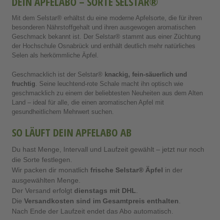
DEIN APFELABO – SORTE SELSTAR®
Mit dem Selstar® erhältst du eine moderne Apfelsorte, die für ihren
besonderen Nährstoffgehalt und ihren ausgewogen aromatischen
Geschmack bekannt ist. Der Selstar® stammt aus einer Züchtung
der Hochschule Osnabrück und enthält deutlich mehr natürliches
Selen als herkömmliche Äpfel.
Geschmacklich ist der Selstar®
knackig, fein-säuerlich und
fruchtig
. Seine leuchtend-rote Schale macht ihn optisch wie
geschmacklich zu einem der beliebtesten Neuheiten aus dem Alten
Land – ideal für alle, die einen aromatischen Apfel mit
gesundheitlichem Mehrwert suchen.
SO LÄUFT DEIN APFELABO AB
Du hast Menge, Intervall und Laufzeit gewählt – jetzt nur noch
die Sorte festlegen.
Wir packen dir monatlich
frische Selstar® Äpfel
in der
ausgewählten Menge.
Der Versand erfolgt
dienstags mit DHL
.
Die
Versandkosten sind im Gesamtpreis enthalten
.
Nach Ende der Laufzeit endet das Abo automatisch.