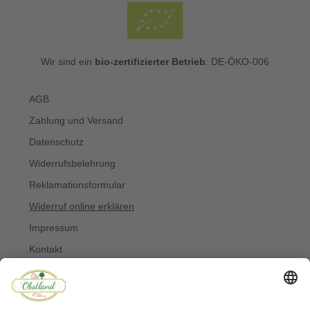
Wir sind ein
bio-zertifizierter Betrieb
: DE-ÖKO-006
AGB
Zahlung und Versand
Datenschutz
Widerrufsbelehrung
Reklamationsformular
Widerruf online erklären
Impressum
Kontakt
Über uns
Allergiker