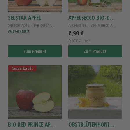
SELSTAR APFEL
APFELSECCO BIO-DEMETER 0,75L
Selstar Apfel - Der selenreiche Elstar Apfel - Alt...
Alkoholfrei , Bio-Münch Apfelsecco
Ausverkauft
6,90 €
9,20 € / Liter
Zum Produkt
Zum Produkt
Ausverkauft
BIO RED PRINCE APFEL
OBSTBLÜTENHONIG 250G