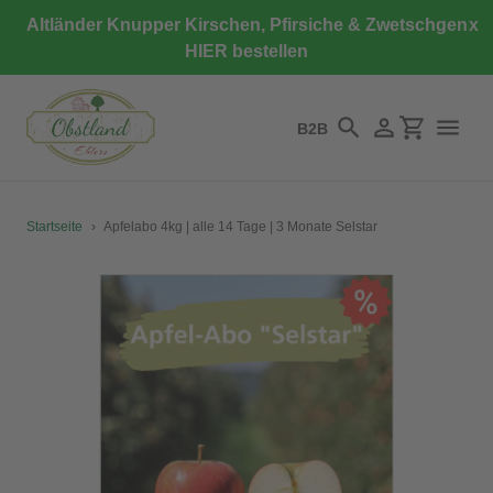
Direkt
Altländer Knupper Kirschen, Pfirsiche & Zwetschgen
x
zum
HIER bestellen
Inhalt
B2B
Suchen
Einloggen
Einkaufswa
Startseite
›
Apfelabo 4kg | alle 14 Tage | 3 Monate Selstar