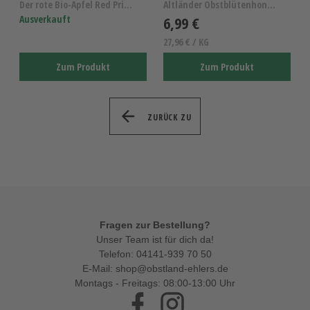
Der rote Bio-Apfel Red Prince KL.I
Altländer Obstblütenhonig, reiner Obstblütenhonig,...
Ausverkauft
6,99 €
27,96 € / KG
Zum Produkt
Zum Produkt
ZURÜCK ZU
Fragen zur Bestellung?
Unser Team ist für dich da!
Telefon:
04141-939 70 50
E-Mail:
shop@obstland-ehlers.de
Montags - Freitags: 08:00-13:00 Uhr
Facebook
Instagram