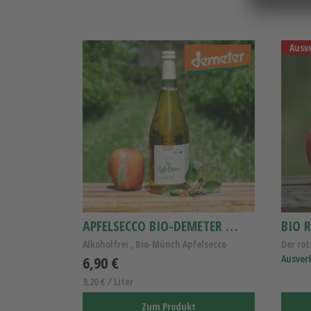
Ausv
APFELSECCO BIO-DEMETER 0,75L
BIO R
Alkoholfrei , Bio-Münch Apfelsecco
Der rot
6,90 €
Ausver
9,20 € / Liter
Zum Produkt