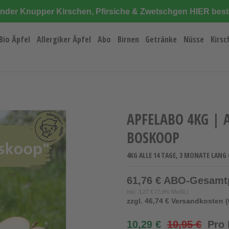
änder Knupper Kirschen, Pfirsiche & Zwetschgen HIER best
Bio Äpfel
Allergiker Äpfel
Abo
Birnen
Getränke
Nüsse
Kirsc
APFELABO 4KG | 
BOSKOOP
4KG ALLE 14 TAGE, 3 MONATE LANG 
61,76 € ABO-Gesamt
inkl.
3,27 €
(7.0% MwSt.)
zzgl. 46,74 € Versandkosten (
10,29 €
10,95 €
Pro 