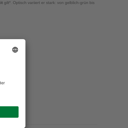
it
gilt*. Optisch variiert er stark: von gelblich-grün bis
.