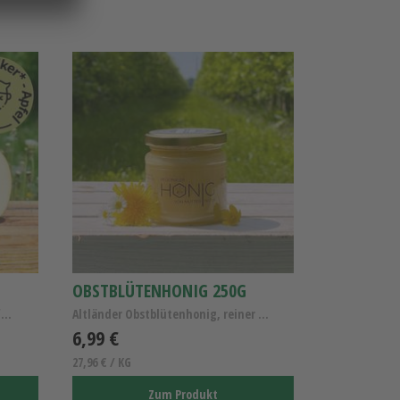
OBSTBLÜTENHONIG 250G
Der Alleskönner Kl.I , Allergiker Apfel Wellant
Altländer Obstblütenhonig, reiner Obstblütenhonig,...
6,99 €
27,96 € / KG
Zum Produkt