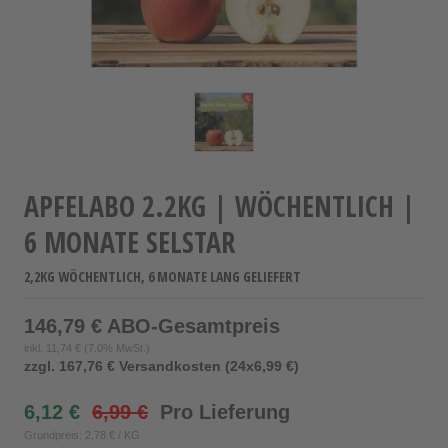
APFELABO 2.2KG | WÖCHENTLICH |
6 MONATE SELSTAR
2,2KG WÖCHENTLICH, 6 MONATE LANG GELIEFERT
146,79 € ABO-Gesamtpreis
inkl.
11,74 €
(7.0% MwSt.)
zzgl. 167,76 € Versandkosten (24x6,99 €)
6,12 €
6,99 €
Pro Lieferung
Grundpreis: 2,78 € / KG