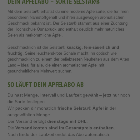
DEIN APFELABO – SORTE SELSTAR®
Mit dem Selstar® erhältst du eine moderne Apfelsorte, die für ihren
besonderen Nährstoffgehalt und ihren ausgewogen aromatischen
Geschmack bekannt ist. Der Selstar® stammt aus einer Züchtung
der Hochschule Osnabrück und enthält deutlich mehr natürliches
Selen als herkömmliche Äpfel.
Geschmacklich ist der Selstar®
knackig, fein-säuerlich und
fruchtig
. Seine leuchtend-rote Schale macht ihn optisch wie
geschmacklich zu einem der beliebtesten Neuheiten aus dem Alten
Land – ideal für alle, die einen aromatischen Apfel mit
gesundheitlichem Mehrwert suchen.
SO LÄUFT DEIN APFELABO AB
Du hast Menge, Intervall und Laufzeit gewählt – jetzt nur noch
die Sorte festlegen.
Wir packen dir monatlich
frische Selstar® Äpfel
in der
ausgewählten Menge.
Der Versand erfolgt
dienstags mit DHL
.
Die
Versandkosten sind im Gesamtpreis enthalten
.
Nach Ende der Laufzeit endet das Abo automatisch.