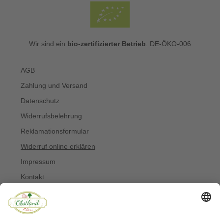
Wir sind ein
bio-zertifizierter Betrieb
: DE-ÖKO-006
AGB
Zahlung und Versand
Datenschutz
Widerrufsbelehrung
Reklamationsformular
Widerruf online erklären
Impressum
Kontakt
Über uns
Allergiker