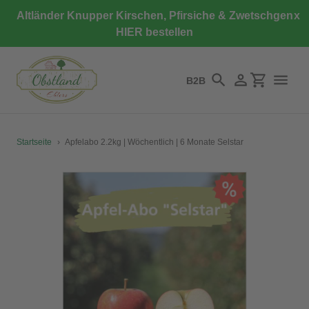
Direkt
Altländer Knupper Kirschen, Pfirsiche & Zwetschgen
x
zum
HIER bestellen
Inhalt
B2B
Suchen
Einloggen
Einkaufswa
Startseite
›
Apfelabo 2.2kg | Wöchentlich | 6 Monate Selstar