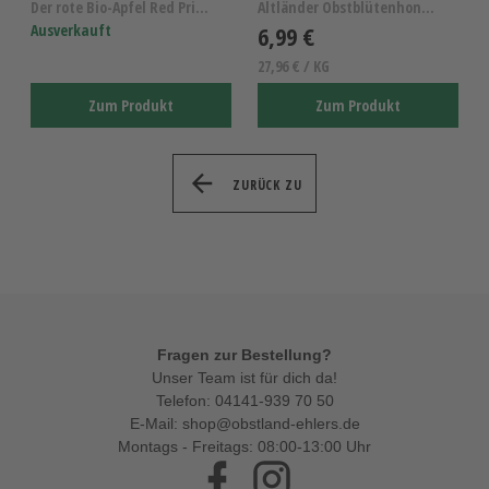
Der rote Bio-Apfel Red Prince KL.I
Altländer Obstblütenhonig, reiner Obstblütenhonig,...
Ausverkauft
6,99 €
27,96 € / KG
Zum Produkt
Zum Produkt
ZURÜCK ZU
Fragen zur Bestellung?
Unser Team ist für dich da!
Telefon:
04141-939 70 50
E-Mail:
shop@obstland-ehlers.de
Montags - Freitags: 08:00-13:00 Uhr
Facebook
Instagram