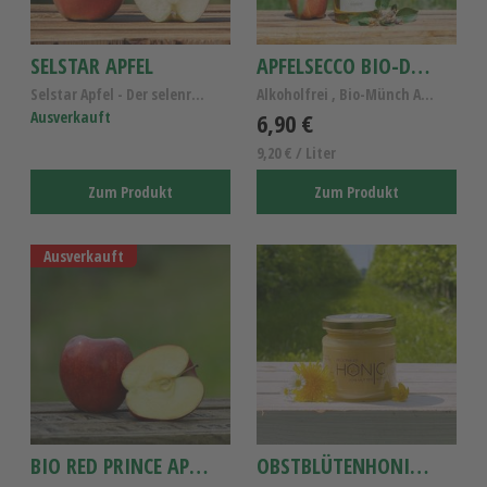
SELSTAR APFEL
APFELSECCO BIO-DEMETER 0,75L
Selstar Apfel - Der selenreiche Elstar Apfel - Alt...
Alkoholfrei , Bio-Münch Apfelsecco
Ausverkauft
6,90 €
9,20 € / Liter
Zum Produkt
Zum Produkt
Ausverkauft
BIO RED PRINCE APFEL
OBSTBLÜTENHONIG 250G