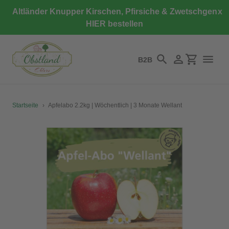
Direkt
Altländer Knupper Kirschen, Pfirsiche & Zwetschgen
x
zum
HIER bestellen
Inhalt
B2B
Suchen
Einloggen
Einkaufswa
Startseite
›
Apfelabo 2.2kg | Wöchentlich | 3 Monate Wellant