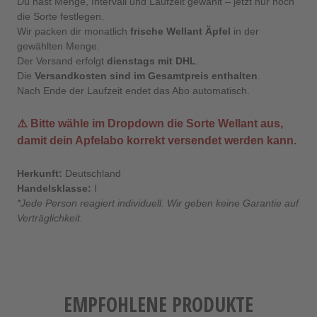
Du hast Menge, Intervall und Laufzeit gewählt – jetzt nur noch
die Sorte festlegen.
Wir packen dir monatlich
frische Wellant Äpfel
in der
gewählten Menge.
Der Versand erfolgt
dienstags mit DHL
.
Die
Versandkosten sind im Gesamtpreis enthalten
.
Nach Ende der Laufzeit endet das Abo automatisch.
⚠️ Bitte wähle im Dropdown die Sorte
Wellant
aus,
damit dein Apfelabo korrekt versendet werden kann.
Herkunft:
Deutschland
Handelsklasse:
I
*Jede Person reagiert individuell. Wir geben keine Garantie auf
Verträglichkeit.
EMPFOHLENE PRODUKTE