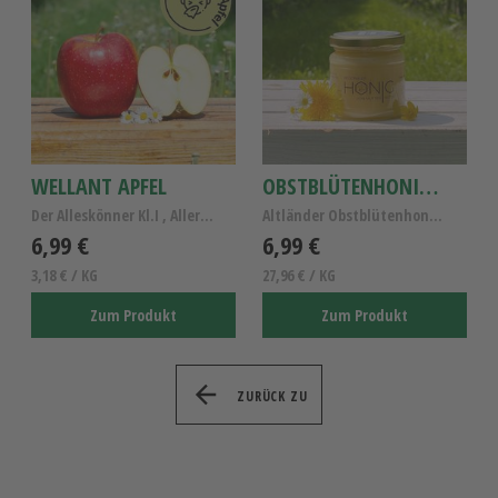
WELLANT APFEL
OBSTBLÜTENHONIG 250G
Der Alleskönner Kl.I , Allergiker Apfel Wellant
Altländer Obstblütenhonig, reiner Obstblütenhonig,...
6,99 €
6,99 €
3,18 € / KG
27,96 € / KG
Zum Produkt
Zum Produkt
ZURÜCK ZU