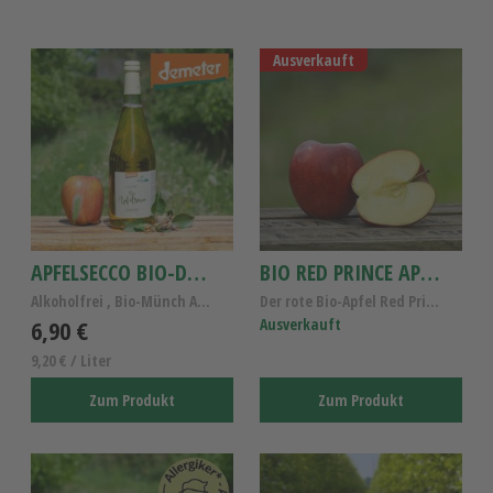
Ausverkauft
APFELSECCO BIO-DEMETER 0,75L
BIO RED PRINCE APFEL
Alkoholfrei , Bio-Münch Apfelsecco
Der rote Bio-Apfel Red Prince KL.I
6,90 €
Ausverkauft
9,20 € / Liter
Zum Produkt
Zum Produkt