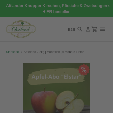
Direkt
Altländer Knupper Kirschen, Pfirsiche & Zwetschgen
x
zum
HIER bestellen
Inhalt
B2B
Suchen
Einloggen
Einkaufswa
Startseite
›
Apfelabo 2.2kg | Monatlich | 6 Monate Elstar