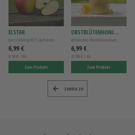
ELSTAR
OBSTBLÜTENHONIG 250G
Der Liebling Kl.1, Apfelsorte Elstar
Altländer Obstblütenhonig, reiner Obstblütenhonig,...
6,99 €
6,99 €
3,18 € / KG
27,96 € / KG
Zum Produkt
Zum Produkt
ZURÜCK ZU