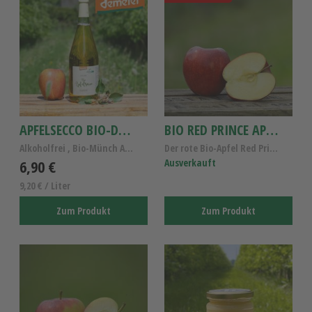
APFELSECCO BIO-DEMETER 0,75L
BIO RED PRINCE APFEL
Alkoholfrei , Bio-Münch Apfelsecco
Der rote Bio-Apfel Red Prince KL.I
6,90 €
Ausverkauft
9,20 € / Liter
Zum Produkt
Zum Produkt